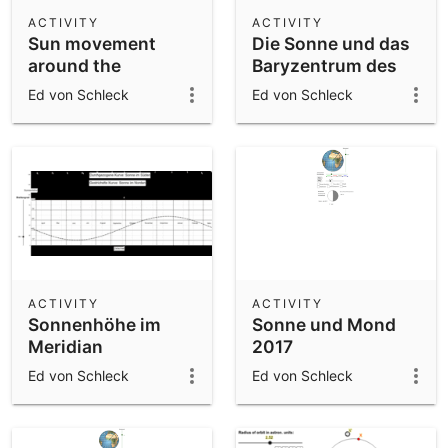
Scientific Calculator
ACTIVITY
ACTIVITY
Sun movement
Die Sonne und das
Community Resources
Notes
around the
Baryzentrum des
Get started with our Resources
Barycenter
Sonnensystems
Ed von Schleck
Ed von Schleck
App Downloads
Get started with the GeoGebra Apps
ACTIVITY
ACTIVITY
Sonnenhöhe im
Sonne und Mond
Meridian
2017
Ed von Schleck
Ed von Schleck