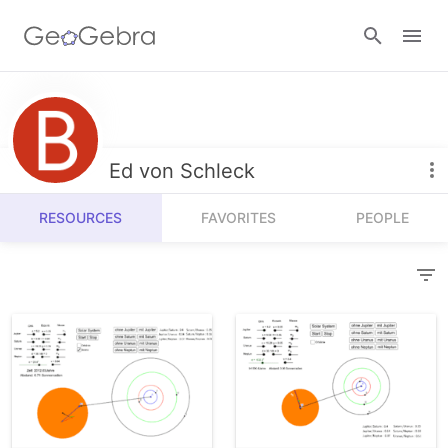
Resources
Number Sense
Ed von Schleck
Calculators
Algebra
RESOURCES
FAVORITES
PEOPLE
Calculator Suite
Join Lesson
Geometry
Graphing Calculator
Sign in
Measurement
Geometry
Operations
3D Calculator
Probability and Statistics