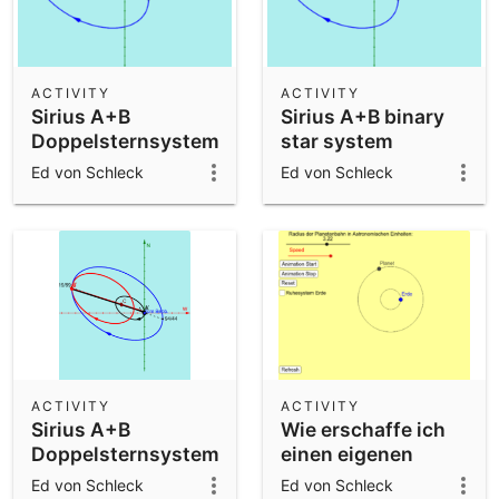
ACTIVITY
ACTIVITY
Sirius A+B
Sirius A+B binary
Doppelsternsystem
star system
animiert, deutsche
animated, english
Ed von Schleck
Ed von Schleck
Version
version
ACTIVITY
ACTIVITY
Sirius A+B
Wie erschaffe ich
Doppelsternsystem
einen eigenen
deutsch v2.0
Planeten?
Ed von Schleck
Ed von Schleck