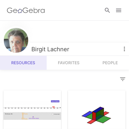
Resources
Number Sense
Birgit Lachner
Calculators
Algebra
RESOURCES
FAVORITES
PEOPLE
Calculator Suite
Join Lesson
Geometry
Graphing Calculator
Sign in
Measurement
Geometry
Operations
3D Calculator
Probability and Statistics