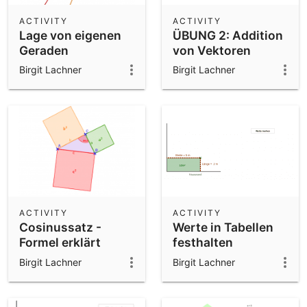
ACTIVITY
ACTIVITY
Lage von eigenen
ÜBUNG 2: Addition
Geraden
von Vektoren
zueinander prüfen
zeichnerisch (mit
Birgit Lachner
Birgit Lachner
neg. Vektoren)
ACTIVITY
ACTIVITY
Cosinussatz -
Werte in Tabellen
Formel erklärt
festhalten
Birgit Lachner
Birgit Lachner