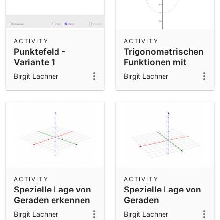
ACTIVITY
ACTIVITY
Punktefeld -
Trigonometrischen
Variante 1
Funktionen mit
Winkeln
Birgit Lachner
Birgit Lachner
ACTIVITY
ACTIVITY
Spezielle Lage von
Spezielle Lage von
Geraden erkennen
Geraden
(mit
untersuchen
Birgit Lachner
Birgit Lachner