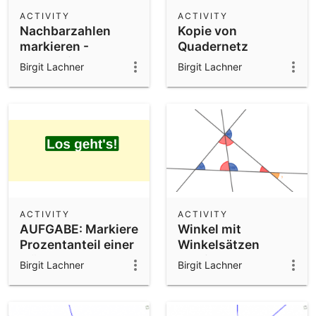
Scientific Calculator
ACTIVITY
ACTIVITY
Nachbarzahlen
Kopie von
Community Resources
Notes
markieren -
Quadernetz
Get started with our Resources
Vorbereitung
Birgit Lachner
Birgit Lachner
Runden
App Downloads
Get started with the GeoGebra Apps
ACTIVITY
ACTIVITY
AUFGABE: Markiere
Winkel mit
Prozentanteil einer
Winkelsätzen
Fläche
bestimmen -
Birgit Lachner
Birgit Lachner
Aufgabe 1