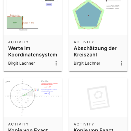
ACTIVITY
ACTIVITY
Werte im
Abschätzung der
Koordinatensystem
Kreiszahl
festhalten
Birgit Lachner
Birgit Lachner
ACTIVITY
ACTIVITY
Kopie von Exact
Kopie von Exact