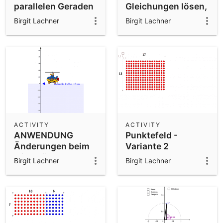
parallelen Geraden
Gleichungen lösen,
nur ganze Zahlen
Birgit Lachner
Birgit Lachner
ACTIVITY
ACTIVITY
ANWENDUNG
Punktefeld -
Änderungen beim
Variante 2
FliWaTüt
Birgit Lachner
Birgit Lachner