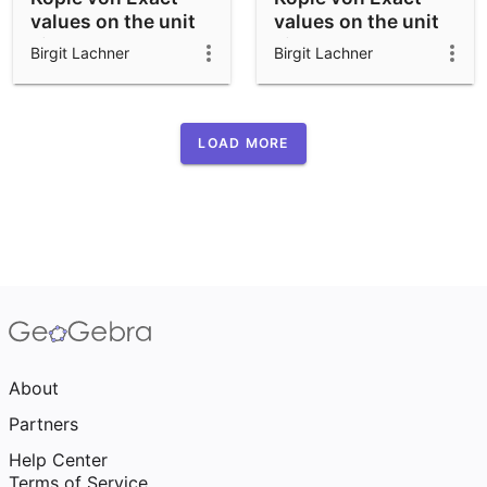
values on the unit
values on the unit
circle (degrees)
circle (degrees)
Birgit Lachner
Birgit Lachner
LOAD MORE
About
Partners
Help Center
Terms of Service