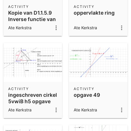
Scientific Calculator
ACTIVITY
ACTIVITY
Kopie van D1.1.5.9
oppervlakte ring
Community Resources
Notes
Inverse functie van
Get started with our Resources
een functie
Ate Kerkstra
Ate Kerkstra
App Downloads
Get started with the GeoGebra Apps
ACTIVITY
ACTIVITY
ingeschreven cirkel
opgave 49
5vwiB h5 opgave
43
Ate Kerkstra
Ate Kerkstra