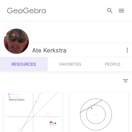
Resources
Number Sense
Ate Kerkstra
Calculators
Algebra
RESOURCES
FAVORITES
PEOPLE
Calculator Suite
Join Lesson
Geometry
Graphing Calculator
Sign in
Measurement
Geometry
Operations
3D Calculator
Probability and Statistics