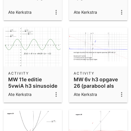
Ate Kerkstra
Ate Kerkstra
ACTIVITY
ACTIVITY
MW 11e editie
MW 6v h3 opgave
5vwiA h3 sinusoide
26 (parabool als
meetkundige
Ate Kerkstra
Ate Kerkstra
plaats)