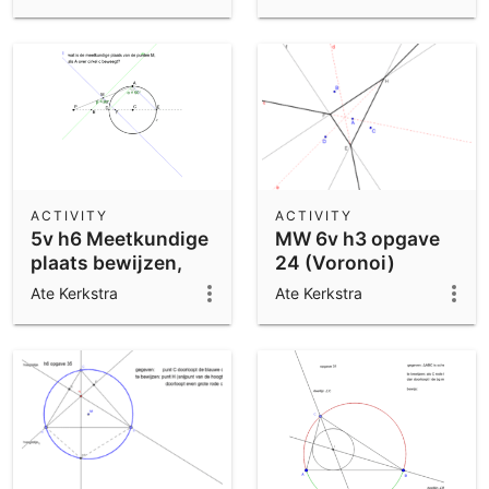
plaats)
ACTIVITY
ACTIVITY
5v h6 Meetkundige
MW 6v h3 opgave
plaats bewijzen,
24 (Voronoi)
extra opgave
Ate Kerkstra
Ate Kerkstra