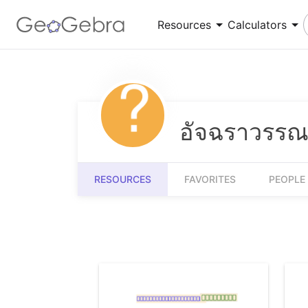
Resources
Calculators
Number Sense
Calculator Suite
Understanding numbers, their relationships and
Explore functions, solve equations, construct
numerical reasoning
geometric shapes
อัจฉราวรรณ 
Measurement
3D Calculator
Quantifying and comparing attributes like
Graph functions and perform calculations in 3D
RESOURCES
FAVORITES
PEOPLE
length, weight and volume
Community Resources
Get started with our Resources
App Downloads
Get started with the GeoGebra Apps