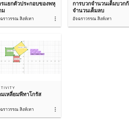
ารแยกตัวประกอบของพหุ
การบวกจำนวนเต็มบวกก
าม
จำนวนเต็มลบ
จฉราวรรณ สิงห์เทา
อัจฉราวรรณ สิงห์เทา
TIVITY
มเหลี่ยมพีทาโกรัส
จฉราวรรณ สิงห์เทา