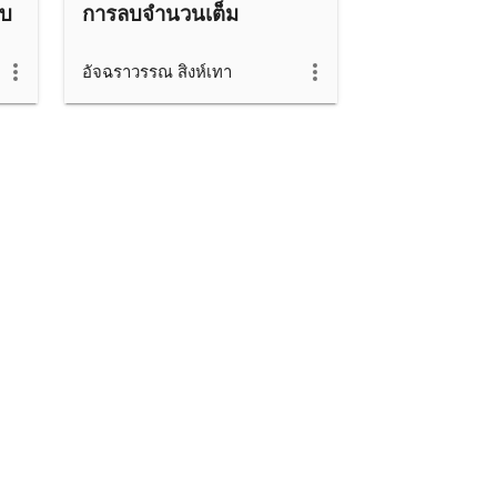
ับ
การลบจำนวนเต็ม
อัจฉราวรรณ สิงห์เทา