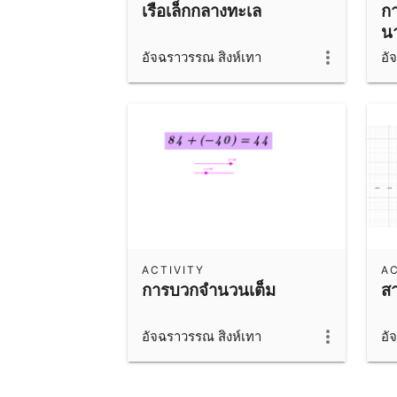
เรือเล็กกลางทะเล
ก
น
อัจฉราวรรณ สิงห์เทา
อั
ACTIVITY
AC
การบวกจำนวนเต็ม
สา
อัจฉราวรรณ สิงห์เทา
อั