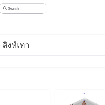
Search
Algebra
Graphing Calculator
Using symbols to solve equations and express
Visualize equations and functions with
patterns
interactive graphs and plots
สิงห์เทา
Operations
Scientific Calculator
Performing mathematical operations like
Perform calculations with fractions, statistics
addition, subtraction, division
and exponential functions