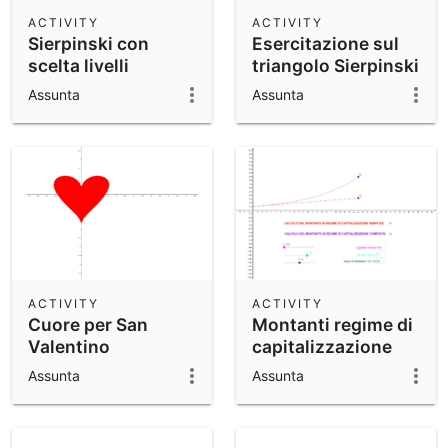
Scientific Calculator
ACTIVITY
ACTIVITY
Sierpinski con
Esercitazione sul
Community Resources
Notes
scelta livelli
triangolo Sierpinski
Get started with our Resources
Assunta
Assunta
App Downloads
Get started with the GeoGebra Apps
ACTIVITY
ACTIVITY
Cuore per San
Montanti regime di
Valentino
capitalizzazione
semplice e
Assunta
Assunta
composto