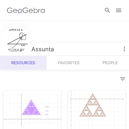
Resources
Number Sense
Assunta
Calculators
Algebra
RESOURCES
FAVORITES
PEOPLE
Calculator Suite
Join Lesson
Geometry
Graphing Calculator
Sign in
Measurement
Geometry
Operations
3D Calculator
Probability and Statistics