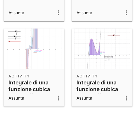
Assunta
Assunta
ACTIVITY
ACTIVITY
Integrale di una
Integrale di una
funzione cubica
funzione cubica
come differenza di
come differenza di
Assunta
Assunta
somme
somme