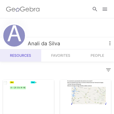
Resources
Number Sense
Anali da Silva
Calculators
Algebra
RESOURCES
FAVORITES
PEOPLE
Calculator Suite
Join Lesson
Geometry
Graphing Calculator
Sign in
Measurement
Geometry
Operations
3D Calculator
Probability and Statistics