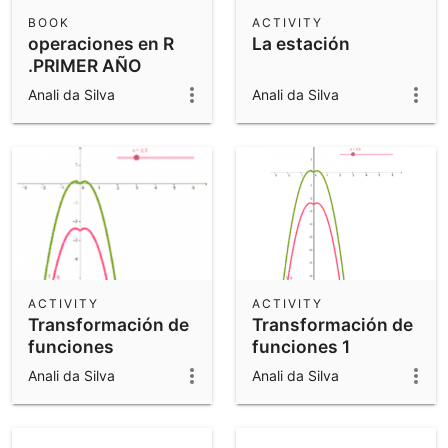
Scientific Calculator
BOOK
ACTIVITY
operaciones en R
La estación
Community Resources
Notes
.PRIMER AÑO
Get started with our Resources
Anali da Silva
Anali da Silva
App Downloads
Get started with the GeoGebra Apps
ACTIVITY
ACTIVITY
Transformación de
Transformación de
funciones
funciones 1
Anali da Silva
Anali da Silva