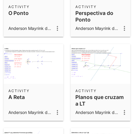
Scientific Calculator
ACTIVITY
ACTIVITY
O Ponto
Perspectiva do
Community Resources
Notes
Ponto
Get started with our Resources
Anderson Mayrink da Cunha
Anderson Mayrink da Cunha
App Downloads
Get started with the GeoGebra Apps
ACTIVITY
ACTIVITY
A Reta
Planos que cruzam
a LT
Anderson Mayrink da Cunha
Anderson Mayrink da Cunha