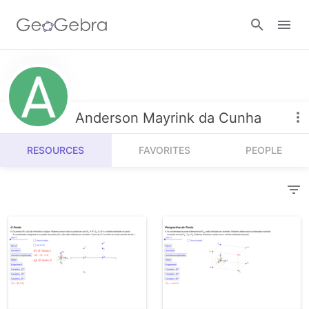
Resources
Number Sense
Anderson Mayrink da Cunha
Calculators
Algebra
RESOURCES
FAVORITES
PEOPLE
Calculator Suite
Join Lesson
Geometry
Graphing Calculator
Sign in
Measurement
Geometry
Operations
3D Calculator
Probability and Statistics