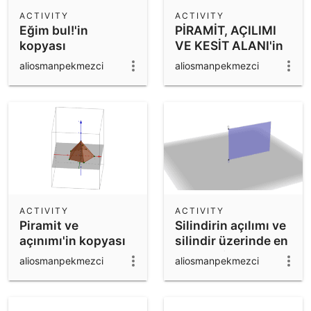
Scientific Calculator
ACTIVITY
ACTIVITY
Eğim bul!'in
PİRAMİT, AÇILIMI
Community Resources
Notes
kopyası
VE KESİT ALANI'in
Get started with our Resources
kopyası
aliosmanpekmezci
aliosmanpekmezci
App Downloads
Get started with the GeoGebra Apps
ACTIVITY
ACTIVITY
Piramit ve
Silindirin açılımı ve
açınımı'in kopyası
silindir üzerinde en
kısa yol'in kopyası
aliosmanpekmezci
aliosmanpekmezci