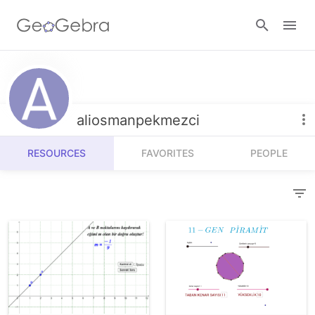
Resources
Number Sense
aliosmanpekmezci
Calculators
Algebra
RESOURCES
FAVORITES
PEOPLE
Calculator Suite
Join Lesson
Geometry
Graphing Calculator
Sign in
Measurement
Geometry
Operations
3D Calculator
Probability and Statistics