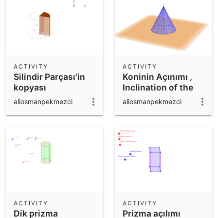
ACTIVITY
ACTIVITY
Silindir Parçası'in
Koninin Açınımı ,
kopyası
Inclination of the
cone'in kopyası
aliosmanpekmezci
aliosmanpekmezci
ACTIVITY
ACTIVITY
Dik prizma
Prizma açılımı