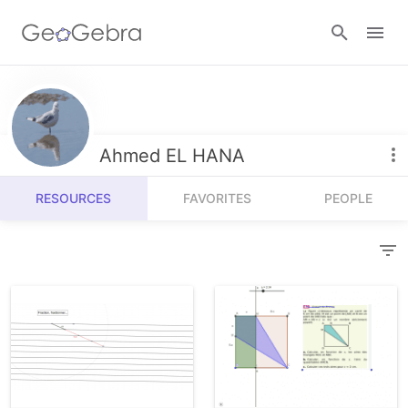
Resources
Number Sense
Ahmed EL HANA
Calculators
Algebra
RESOURCES
FAVORITES
PEOPLE
Calculator Suite
Join Lesson
Geometry
Graphing Calculator
Sign in
Measurement
Geometry
Operations
3D Calculator
Probability and Statistics