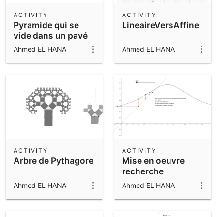
ACTIVITY
ACTIVITY
Pyramide qui se
LineaireVersAffine
vide dans un pavé
droit
Ahmed EL HANA
Ahmed EL HANA
ACTIVITY
ACTIVITY
Arbre de Pythagore
Mise en oeuvre
recherche
graphique de limite
Ahmed EL HANA
Ahmed EL HANA