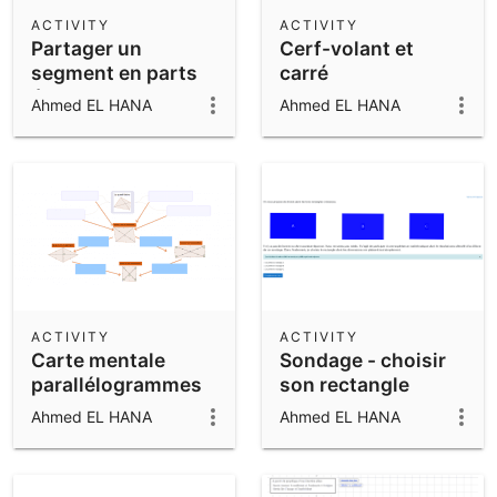
Scientific Calculator
ACTIVITY
ACTIVITY
Partager un
Cerf-volant et
Community Resources
Notes
segment en parts
carré
Get started with our Resources
égales
Ahmed EL HANA
Ahmed EL HANA
App Downloads
Get started with the GeoGebra Apps
ACTIVITY
ACTIVITY
Carte mentale
Sondage - choisir
parallélogrammes
son rectangle
Ahmed EL HANA
Ahmed EL HANA