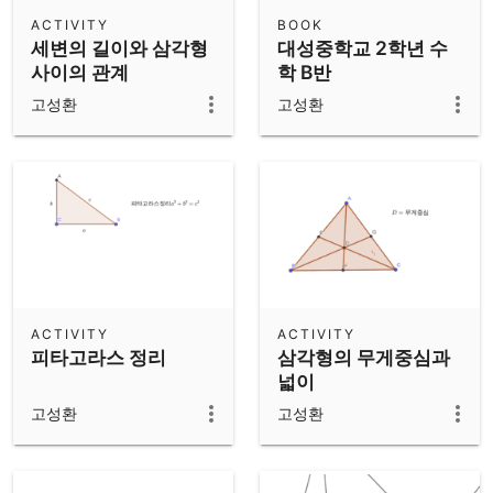
Scientific Calculator
ACTIVITY
BOOK
세변의 길이와 삼각형
대성중학교 2학년 수
Community Resources
Notes
사이의 관계
학 B반
Get started with our Resources
고성환
고성환
App Downloads
Get started with the GeoGebra Apps
ACTIVITY
ACTIVITY
피타고라스 정리
삼각형의 무게중심과
넓이
고성환
고성환