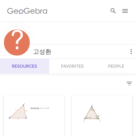
Resources
Number Sense
고성환
Calculators
Algebra
RESOURCES
FAVORITES
PEOPLE
Calculator Suite
Join Lesson
Geometry
Graphing Calculator
Sign in
Measurement
Geometry
Operations
3D Calculator
Probability and Statistics