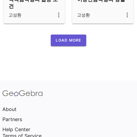
건
고성환
고성환
LOAD MORE
About
Partners
Help Center
Terms of Service