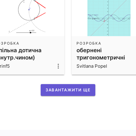
ОЗРОБКА
РОЗРОБКА
пільна дотична
обернені
Внутр.чином)
тригонометричні
функції
rinf5
Svitlana Popel
ЗАВАНТАЖИТИ ЩЕ