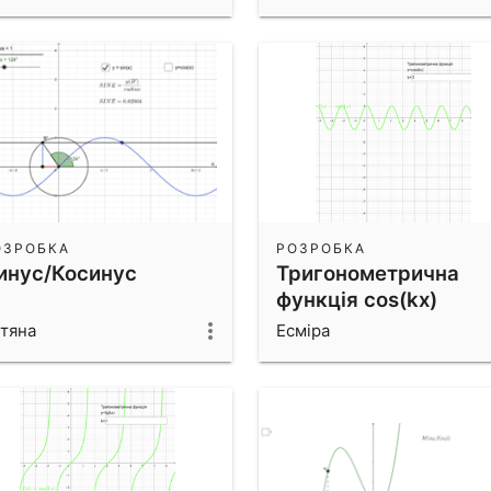
графіків
ОЗРОБКА
РОЗРОБКА
инус/Косинус
Тригонометрична
функція cos(kx)
тяна
Есміра