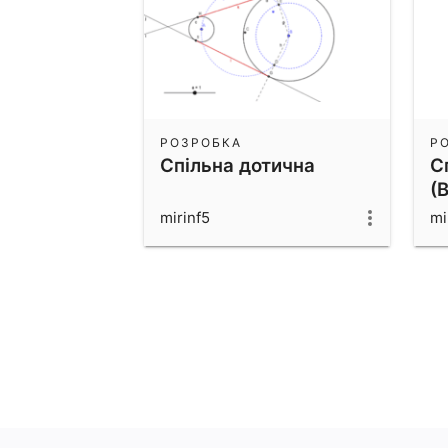
РОЗРОБКА
Р
Спільна дотична
С
(
mirinf5
mi