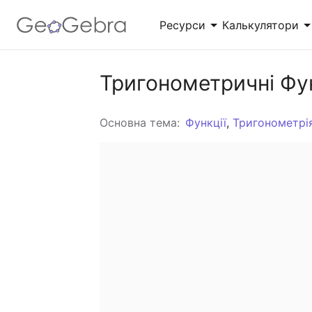
Ресурси
Калькулятори
Тригонометричні Фун
Геометрія
Калькулятор Сюїта
Вивчення форм, розмірів і просторових
Вивчення функцій, розв’язування рівнянь,
відношень у математиці
побудова геометричних фігур
Основна тема:
Функції
,
Тригонометрі
Тригонометрія
3D Калькулятор
Вивчення кутів, трикутників,
Побудова графіків функцій і виконання
тригонометричних функцій та співвідношень
побудов у 3D
Перегляньте всі ресурси спільноти
Розпочніть роботу 
Завантаження Додатків
Почніть роботу з GeoGebra До