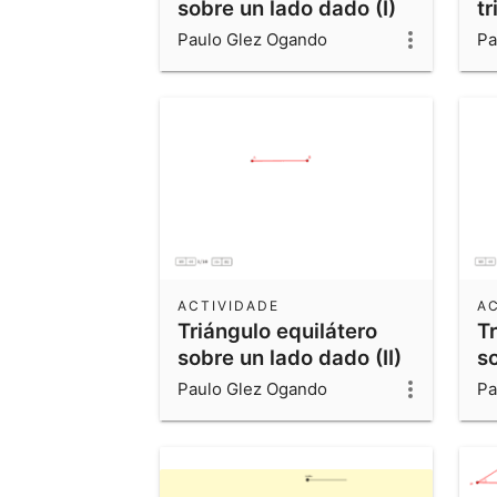
sobre un lado dado (I)
t
n
Paulo Glez Ogando
Pa
ACTIVIDADE
A
Triángulo equilátero
Tr
sobre un lado dado (II)
s
Paulo Glez Ogando
Pa