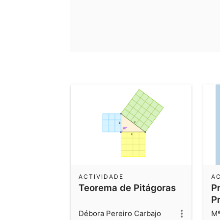
ACTIVIDADE
A
Teorema de Pitágoras
P
P
tr
Débora Pereiro Carbajo