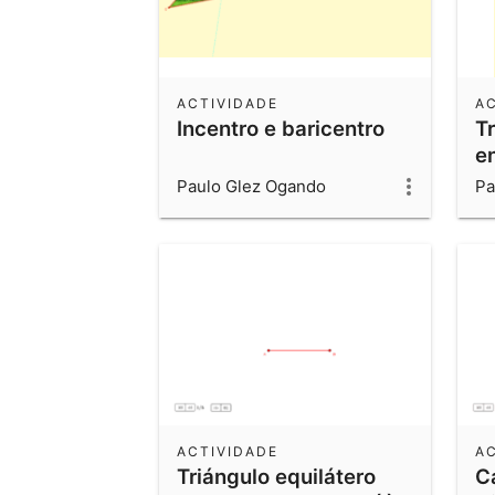
ACTIVIDADE
A
Incentro e baricentro
T
en
Paulo Glez Ogando
Pa
ACTIVIDADE
A
Triángulo equilátero
C