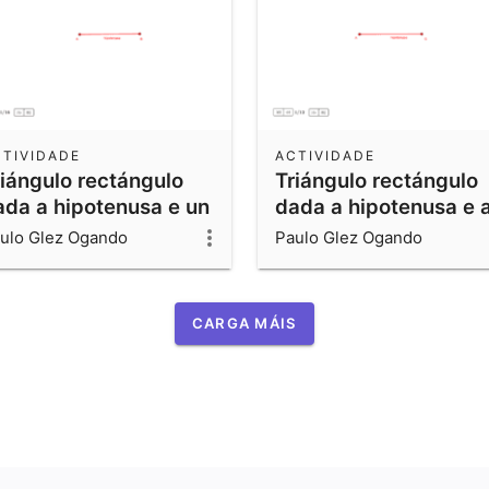
CTIVIDADE
ACTIVIDADE
riángulo rectángulo
Triángulo rectángulo
ada a hipotenusa e un
dada a hipotenusa e 
ngulo
altura
ulo Glez Ogando
Paulo Glez Ogando
CARGA MÁIS