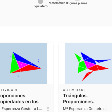
Matemáticas
Figuras planas
Equilátero
CTIVIDADE
ACTIVIDADE
roporciones.
Triángulos.
ropiedades en los
Proporciones.
iángulos
Mª Esperanza Gesteira Losada
Mª Esperanza Gesteira Losada