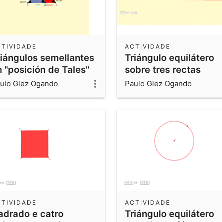
CTIVIDADE
ACTIVIDADE
riángulos semellantes
Triángulo equilátero
 "posición de Tales"
sobre tres rectas
paralelas
ulo Glez Ogando
Paulo Glez Ogando
CTIVIDADE
ACTIVIDADE
adrado e catro
Triángulo equilátero