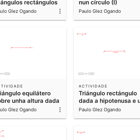
riángulos rectángulos
nun círculo (I)
un cadrado
ulo Glez Ogando
Paulo Glez Ogando
CTIVIDADE
ACTIVIDADE
iángulo equilátero
Triángulo rectángulo
obre unha altura dada
dada a hipotenusa e 
lado
ulo Glez Ogando
Paulo Glez Ogando