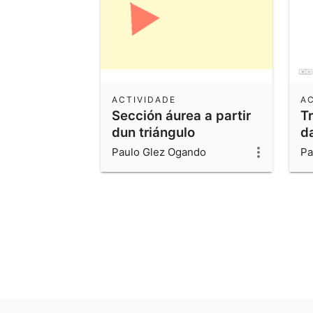
ACTIVIDADE
A
Sección áurea a partir
T
dun triángulo
d
rectángulo
á
Paulo Glez Ogando
Pa