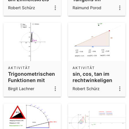
Einheitskreis
Robert Schürz
Raimund Porod
AKTIVITÄT
AKTIVITÄT
Trigonometrischen
sin, cos, tan im
Funktionen mit
rechtwinkeligen
Winkeln
Dreieck
Birgit Lachner
Robert Schürz