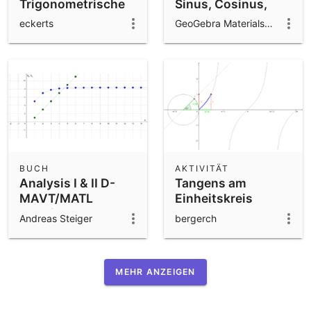
Trigonometrische
Sinus, Cosinus,
Funktionen
Tangens
eckerts
GeoGebra Materials Team
BUCH
AKTIVITÄT
Analysis I & II D-
Tangens am
MAVT/MATL
Einheitskreis
2019/2020
Andreas Steiger
bergerch
MEHR ANZEIGEN