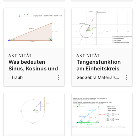
AKTIVITÄT
AKTIVITÄT
Was bedeuten
Tangensfunktion
Sinus, Kosinus und
am Einheitskreis
Tangens?
TTraub
GeoGebra Materials Team