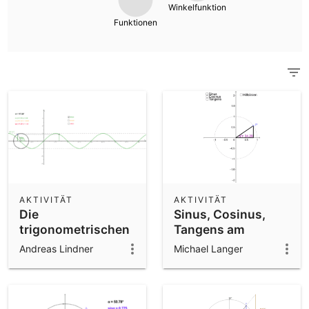
Taschenrechner
Winkelfunktion
Funktionen
Unterrichtsmaterialien
Notizen
Starte mit unseren Materialien
Apps herunterladen
Starte mit den GeoGebra Apps
AKTIVITÄT
AKTIVITÄT
Die
Sinus, Cosinus,
trigonometrischen
Tangens am
Funktionen
Einheitskreis
Andreas Lindner
Michael Langer