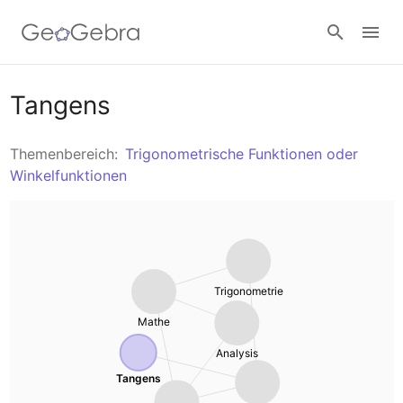
Materialien
Tangens
Zahlenmengen
Themenbereich:
Trigonometrische Funktionen oder
Rechner
Winkelfunktionen
Algebra
Rechner Suite
Einheit beitreten
Geometrie
Grafikrechner
Anmelden
Trigonometrie
Maße
Geometrie
Mathe
Rechenoperationen
Analysis
3D Rechner
Tangens
Daten und Zufall