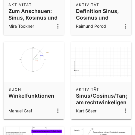
AKTIVITÄT
AKTIVITÄT
Zum Anschauen:
Definition Sinus,
Sinus, Kosinus und
Cosinus und
Tangens am
Tangens
Mira Tockner
Raimund Porod
Einheitskreis
BUCH
AKTIVITÄT
Winkelfunktionen
Sinus/Cosinus/Tange
am rechtwinkeligen
Dreieck
Manuel Graf
Kurt Söser