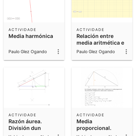
ACTIVIDADE
ACTIVIDADE
Media harmónica
Relación entre
media aritmética e
media xeométrica
Paulo Glez Ogando
Paulo Glez Ogando
ACTIVIDADE
ACTIVIDADE
Razón áurea.
Media
División dun
proporcional.
segmento en
Teorema da altura