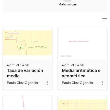
Calculadora científica
Matemáticas
Consulta tódolos recursos comunitarios
Notas
Comeza cos nosos recursos
Descargar aplicacións
Comeza coas aplicacións de GeoGebra
ACTIVIDADE
ACTIVIDADE
Taxa de variación
Media aritmética e
media
xeométrica
Paulo Glez Ogando
Paulo Glez Ogando