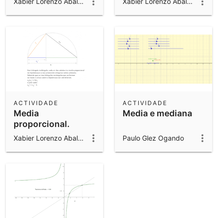
Xabier Lorenzo Abalde
Xabier Lorenzo Abalde
extrema e media
razón
ACTIVIDADE
ACTIVIDADE
Media
Media e mediana
proporcional.
Teorema do cateto
Xabier Lorenzo Abalde
Paulo Glez Ogando