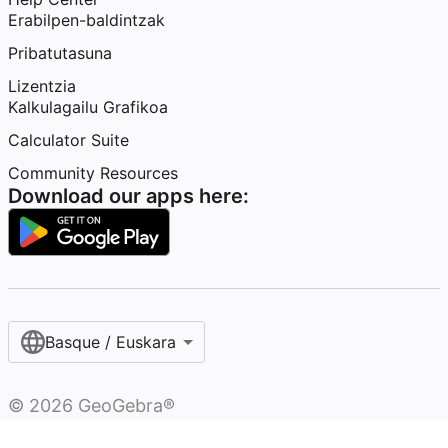
Erabilpen-baldintzak
Pribatutasuna
Lizentzia
Kalkulagailu Grafikoa
Calculator Suite
Community Resources
Download our apps here:
Basque / Euskara
©
2026
GeoGebra®