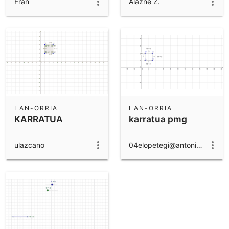
Fran
Alazne Z.
LAN-ORRIA
LAN-ORRIA
KARRATUA
karratua pmg
ulazcano
04elopetegi@antonianokide.com