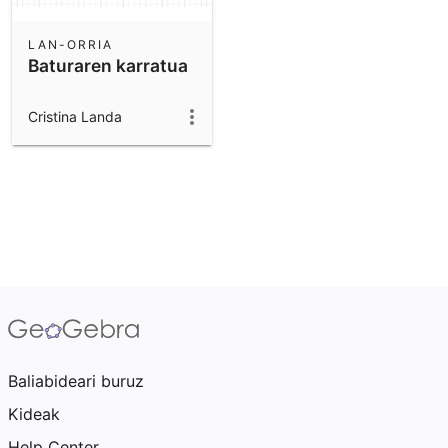
LAN-ORRIA
Baturaren karratua
Cristina Landa
Baliabideari buruz
Kideak
Help Center