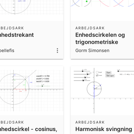
RBEJDSARK
ARBEJDSARK
nhedstrekant
Enhedscirkelen og
trigonometriske
funktioner
oellefis
Gorm Simonsen
RBEJDSARK
ARBEJDSARK
nhedscirkel - cosinus,
Harmonisk svingning