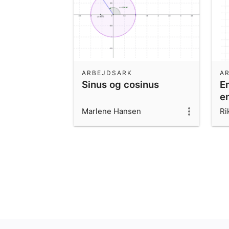
ARBEJDSARK
A
Sinus og cosinus
E
e
Marlene Hansen
Ri