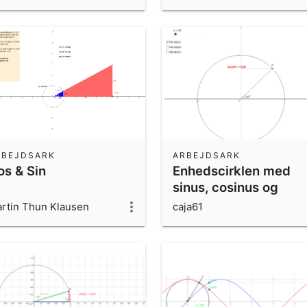
RBEJDSARK
ARBEJDSARK
os & Sin
Enhedscirklen med
sinus, cosinus og
tangens
rtin Thun Klausen
caja61