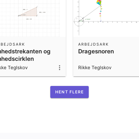
RBEJDSARK
ARBEJDSARK
nhedstrekanten og
Dragesnoren
nhedscirklen
kke Teglskov
Rikke Teglskov
HENT FLERE