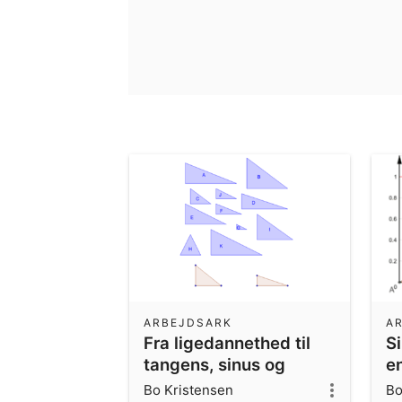
ARBEJDSARK
A
Fra ligedannethed til
S
tangens, sinus og
e
cosinus /kk9u
Bo Kristensen
Bo