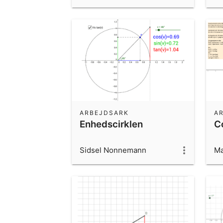
ARBEJDSARK
A
Enhedscirklen
C
Sidsel Nonnemann
Ma