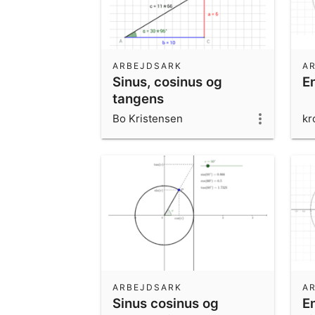
ARBEJDSARK
A
Sinus, cosinus og
E
tangens
Bo Kristensen
kr
ARBEJDSARK
A
Sinus cosinus og
E