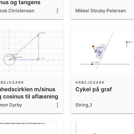
inus og tangens
kob Christensen
Mikkel Stouby Petersen
RBEJDSARK
ARBEJDSARK
nhedscirklen m/sinus
Cykel på graf
 cosinus til aflæsning
mon Dyrby
String_1