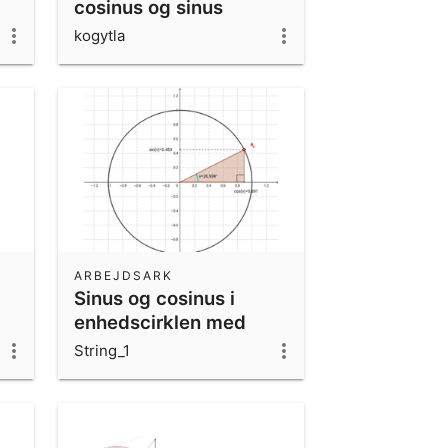
cosinus og sinus
kogytla
ARBEJDSARK
Sinus og cosinus i
enhedscirklen med
skaleret trekant
String_1