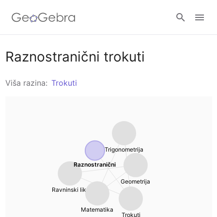
Uradci
Raznostranični trokuti
Geometrija
Viša razina:
Trokuti
Kalkulatori
Funkcije
Komplet kalkulatora
Pridruži se lekciji
Analiza
Grafički kalkulator
Trigonometrija
Prijavi se
Trigonometrija
Raznostranični
Geometrija
Geometrija
Algebra
Ravninski lik.
3D kalkulator
Matematika
Aritmetika
Trokuti