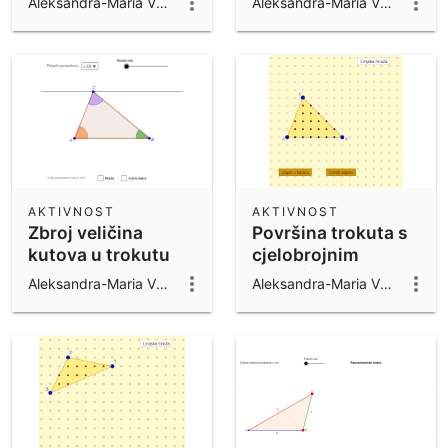
Aleksandra-Maria Vuković
Aleksandra-Maria Vuković
AKTIVNOST
AKTIVNOST
Zbroj veličina
Površina trokuta s
kutova u trokutu
cjelobrojnim
koordinatama
Aleksandra-Maria Vuković
Aleksandra-Maria Vuković
vrhova