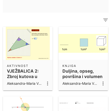
Znanstveni kalkulator
Pogledaj sve materijale zajednice
Bilješke
Započnite s našim materijalima.
Preuzimanje aplikacija
Započnite s GeoGebra Aplikacijama
AKTIVNOST
KNJIGA
VJEŽBALICA 2:
Duljina, opseg,
Zbroj kutova u
površina i volumen
trokutu
- 5. razred
Aleksandra-Maria Vuković
Aleksandra-Maria Vuković