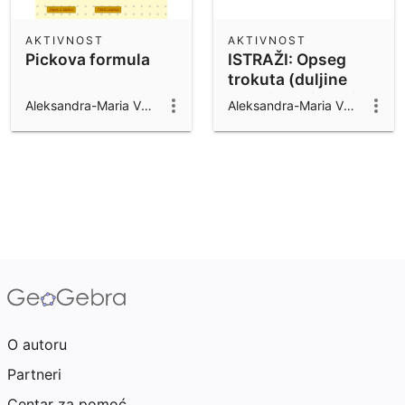
AKTIVNOST
AKTIVNOST
Pickova formula
ISTRAŽI: Opseg
trokuta (duljine
stranica prirodni
Aleksandra-Maria Vuković
Aleksandra-Maria Vuković
brojevi)
O autoru
Partneri
Centar za pomoć