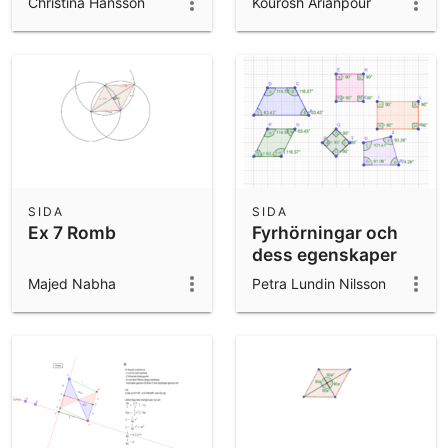
Christina Hansson
Kourosh Arianpour
SIDA
SIDA
Ex 7 Romb
Fyrhörningar och
dess egenskaper
Majed Nabha
Petra Lundin Nilsson