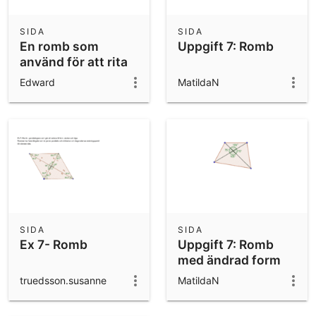
SIDA
SIDA
En romb som
Uppgift 7: Romb
använd för att rita
en parabel
Edward
MatildaN
SIDA
SIDA
Ex 7- Romb
Uppgift 7: Romb
med ändrad form
truedsson.susanne
MatildaN