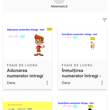
Calculator științific
Matematică
See all Community Resources
Notițe
Get started with our Resources
Descărcările Aplicației
Începe să utilizezi aplicațiile GeoGebra!
FOAIE DE LUCRU
FOAIE DE LUCRU
Adunarea
Înmulțirea
numerelor intregi
numerelor întregi -
test
Dana
Dana