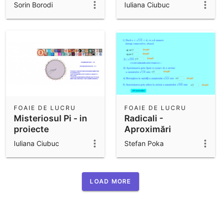
matematice la
Sorin Borodi
Iuliana Ciubuc
stiinte
FOAIE DE LUCRU
FOAIE DE LUCRU
Misteriosul Pi - in
Radicali -
proiecte
Aproximări
eTwinning-
Iuliana Ciubuc
Stefan Poka
aproximare
LOAD MORE