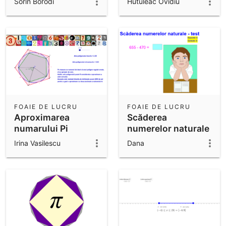
Sorin Borodi
Hutuleac Ovidiu
FOAIE DE LUCRU
FOAIE DE LUCRU
Aproximarea
Scăderea
numarului Pi
numerelor naturale
- test
Irina Vasilescu
Dana