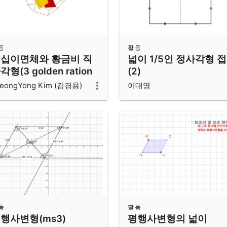
동
활동
십이면체와 황금비 직
넓이 1/5인 정사각형 
각형(3 golden ration
(2)
ectangles and
eongYong Kim (김경용)
이대영
odecahedron)
동
활동
행사변형(ms3)
평행사변형의 넓이