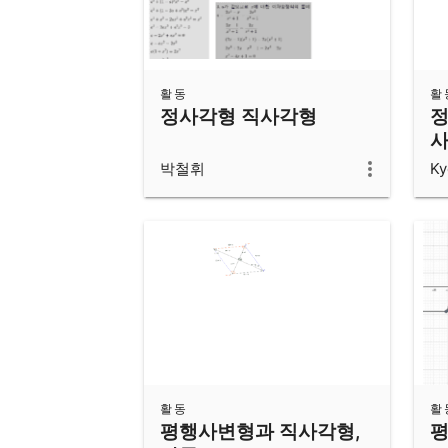
활동
활
정사각형 직사각형
정
사
r
박철휘
Ky
d
활동
활
평행사변형과 직사각형,
평