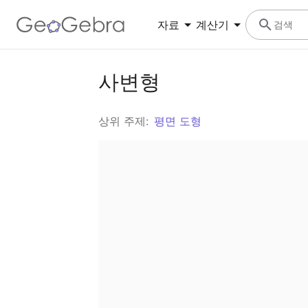
자료
계산기
검색
사변형
기하
계산기 스위트
수학에서 도형, 크기 및 공간 관계 학습
함수를 탐색하고, 방정식을 풀며, 기하 도형을 구성
해 보세요
상위 주제:
평면 도형
삼각비
3차원 계산기
각도, 삼각형, 삼각 함수와 비율 학습
함수를 그래프로 나타내고 3D에서 계산을 수행하
세요
모든 커뮤니티 자료 보기
자료로 시작하세요.
앱 다운로드
지오지브라 앱을 시작하세요.