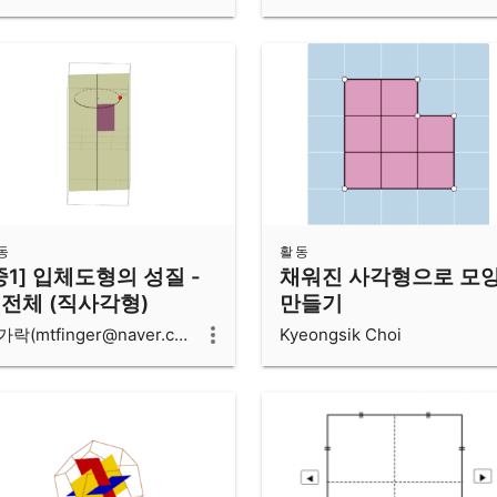
동
활동
중1] 입체도형의 성질 -
채워진 사각형으로 모
전체 (직사각형)
만들기
손가락(mtfinger@naver.com)
Kyeongsik Choi