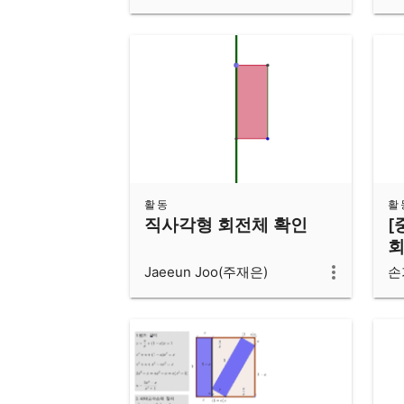
활동
활
직사각형 회전체 확인
[
회
Jaeeun Joo(주재은)