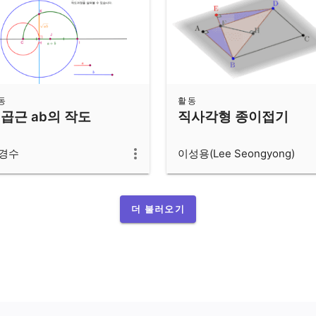
동
활동
곱근 ab의 작도
직사각형 종이접기
경수
이성용(Lee Seongyong)
더 불러오기