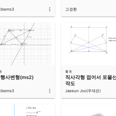
zibems3
고경환
동
활동
행사변형(ms2)
직사각형 접어서 포물
작도
zibems3
Jaeeun Joo(주재은)