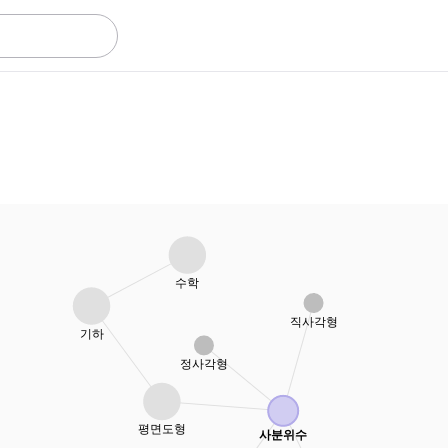
함수
그래픽 계산기
입력을 수학에서 구체적인 값에 대응시키는 관계
상호작용적인 그래프로 방정식과 함수를 시각화
대수
과학용 계산기
기호를 사용하여 방정식을 풀고 패턴을 표현
분수, 통계, 지수 함수를 이용한 계산을 수행해 보
세요
수학
직사각형
기하
정사각형
평면도형
사분위수