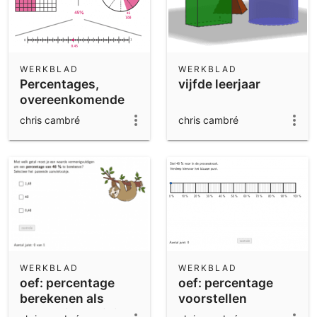
WERKBLAD
WERKBLAD
Percentages,
vijfde leerjaar
overeenkomende
breuken en
chris cambré
chris cambré
decimale notatie
WERKBLAD
WERKBLAD
oef: percentage
oef: percentage
berekenen als
voorstellen
vermenigvuldiging