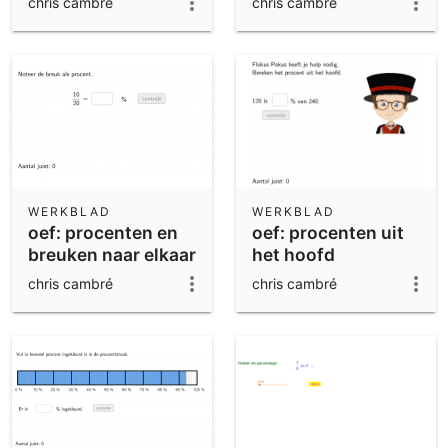
chris cambré
chris cambré
WERKBLAD
WERKBLAD
oef: procenten en
oef: procenten uit
breuken naar elkaar
het hoofd
omzetten
berekenen
chris cambré
chris cambré