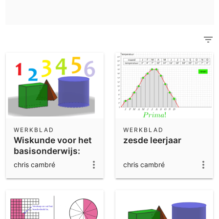
Wetenschappelijke rekenmachine
bekijk al het community materiaal
Notitieblok
Aan de slag met ons materiaal
App Downloads
Aan de slag met de GeoGebra Apps
WERKBLAD
WERKBLAD
Wiskunde voor het
zesde leerjaar
basisonderwijs:
1000+
chris cambré
chris cambré