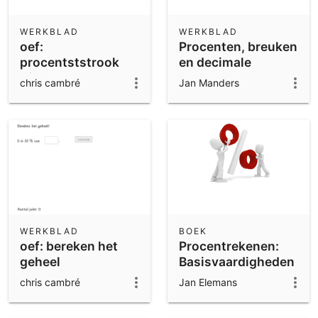
WERKBLAD
WERKBLAD
oef:
Procenten, breuken
procentststrook
en decimale
aflezen
getallen
chris cambré
Jan Manders
WERKBLAD
BOEK
oef: bereken het
Procentrekenen:
geheel
Basisvaardigheden
chris cambré
Jan Elemans