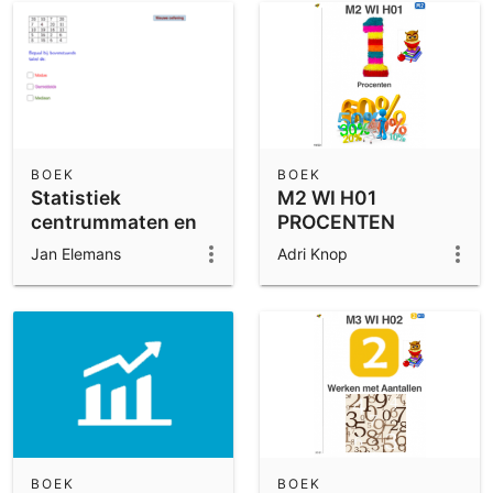
BOEK
BOEK
Statistiek
M2 WI H01
centrummaten en
PROCENTEN
steekproeven.
Jan Elemans
Adri Knop
BOEK
BOEK