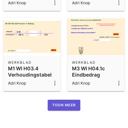
berekenen (fb)
Adri Knop
Adri Knop
WERKBLAD
WERKBLAD
M1 WI H03.4
M3 WI H04.1c
Verhoudingstabel
Eindbedrag
berekenen
Adri Knop
Adri Knop
TOON MEER