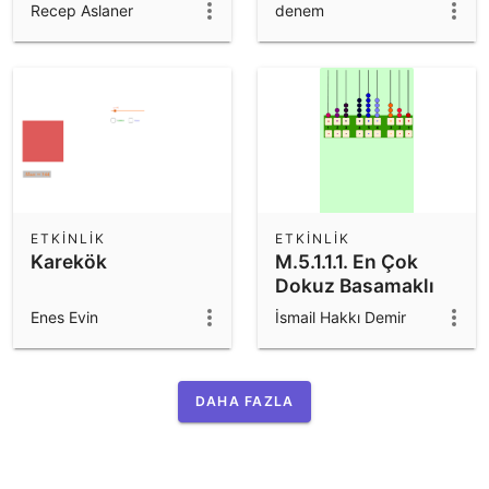
Recep Aslaner
denem
ETKINLIK
ETKINLIK
Karekök
M.5.1.1.1. En Çok
Dokuz Basamaklı
Doğal Sayıları
Enes Evin
İsmail Hakkı Demir
Okuma ve Yazma
DAHA FAZLA