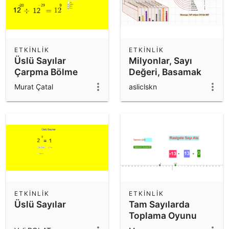
ETKINLIK
ETKINLIK
Üslü Sayılar
Milyonlar, Sayı
Çarpma Bölme
Değeri, Basamak
Değeri
Murat Çatal
asliclskn
ETKINLIK
ETKINLIK
Üslü Sayılar
Tam Sayılarda
Toplama Oyunu