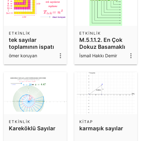
ETKINLIK
ETKINLIK
tek sayılar
M.5.1.1.2. En Çok
toplamının ispatı
Dokuz Basamaklı
Doğal Sayıların
ömer koruyan
İsmail Hakkı Demir
Bölüklerini,
Basamaklarını ve
Rakamların
Basamak
Değerlerini
Belirleme
ETKINLIK
KITAP
Kareköklü Sayılar
karmaşık sayılar