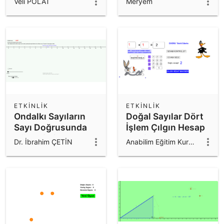
Veli POLAT
Meryem
ETKINLIK
ETKINLIK
Ondalkı Sayıların
Doğal Sayılar Dört
Sayı Doğrusunda
İşlem Çılgın Hesap
Gösterimi
Makim
Dr. İbrahim ÇETİN
Anabilim Eğitim Kurumları