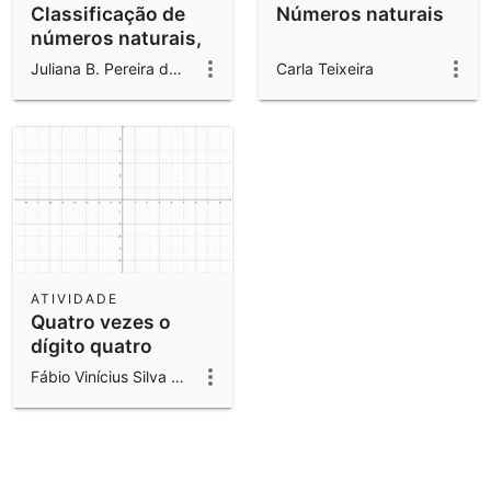
Classificação de
Números naturais
números naturais,
inteiros e racionais
Juliana B. Pereira dos Santos
Carla Teixeira
ATIVIDADE
Quatro vezes o
dígito quatro
Fábio Vinícius Silva dos Santos