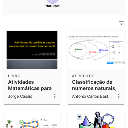
Calculadora Científica
Naturais
Veja todos os recursos da comunidade
Notas
Comece com nossos recursos
Baixar Aplicativos
Comece a usar os aplicativos GeoGebra
LIVRO
ATIVIDADE
Atividades
Classificação de
Matemáticas para
números naturais,
os anos iniciais do
inteiros e racionais
Jorge Cássio
Antonio Carlos Bastos Sousa
Ens. Fund