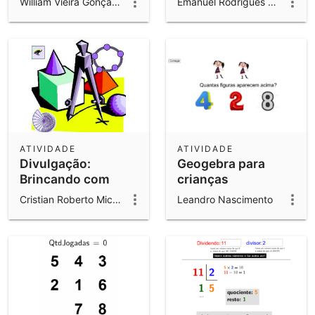
William Vieira Gonçalves
Emanuel Rodrigues Kapczynski
ATIVIDADE
ATIVIDADE
Divulgação:
Geogebra para
Brincando com
crianças
Material Dourado
Cristian Roberto Miccerino de Almeida
Leandro Nascimento