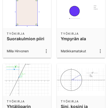
TYÖKIRJA
TYÖKIRJA
Suorakulmion piiri
Ympyrän ala
Milla Hirvonen
Matikkamatskut
TYÖKIRJA
TYÖKIRJA
Yhtälöparin
Sini, kosini ja