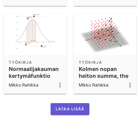
TYÖKIRJA
TYÖKIRJA
Normaalijakauman
Kolmen nopan
kertymäfunktio
heiton summa, the
sum of three dice
Mikko Rahikka
Mikko Rahikka
LATAA LISÄÄ