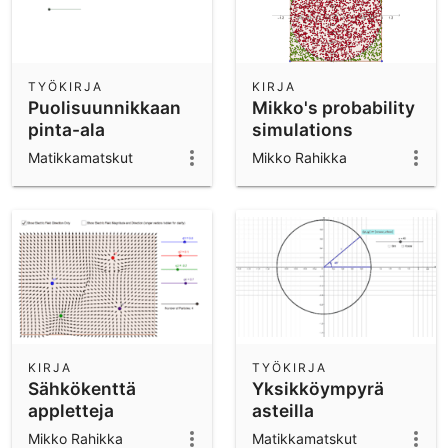
TYÖKIRJA
KIRJA
Puolisuunnikkaan
Mikko's probability
pinta-ala
simulations
Matikkamatskut
Mikko Rahikka
KIRJA
TYÖKIRJA
Sähkökenttä
Yksikköympyrä
appletteja
asteilla
Mikko Rahikka
Matikkamatskut