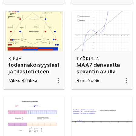
KIRJA
TYÖKIRJA
todennäköisyyslaskennan
MAA7 derivaatta
ja tilastotieteen
sekantin avulla
appletteja
Mikko Rahikka
Rami Nuotio