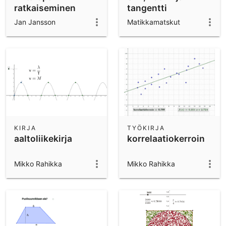
ratkaiseminen
tangentti
yksikköympyrässä
Jan Jansson
Matikkamatskut
(asteet)
KIRJA
TYÖKIRJA
aaltoliikekirja
korrelaatiokerroin
Mikko Rahikka
Mikko Rahikka