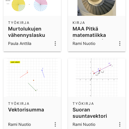
TYÖKIRJA
KIRJA
Murtolukujen
MAA Pitkä
vähennyslasku
matematiikka
(LOPS 2005)
Paula Anttila
Rami Nuotio
TYÖKIRJA
TYÖKIRJA
Vektorisumma
Suoran
suuntavektori
Rami Nuotio
Rami Nuotio