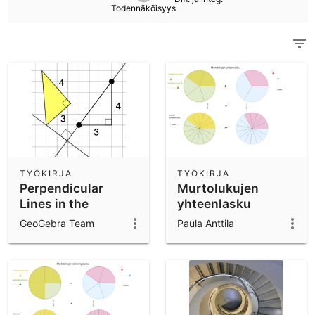
Scientific Calculator
Todennäköisyys
Yhteisön tuottama materiaali
Notes
Aloita Materiaaleista
Appien lataukset
Aloita GeoGebra sovellusten käyttö
TYÖKIRJA
TYÖKIRJA
Perpendicular
Murtolukujen
Lines in the
yhteenlasku
Coordinate Plane:
GeoGebra Team
Paula Anttila
Quick Exploration