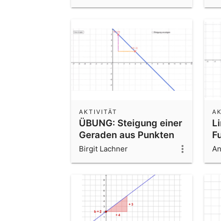
AKTIVITÄT
AK
ÜBUNG: Steigung einer
L
Geraden aus Punkten
F
berechnen
Birgit Lachner
An