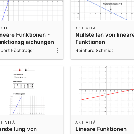
UCH
AKTIVITÄT
ineare Funktionen -
Nullstellen von linear
unktionsgleichungen
Funktionen
estimmen
bert Pöchtrager
Reinhard Schmidt
TIVITÄT
AKTIVITÄT
arstellung von
Lineare Funktionen