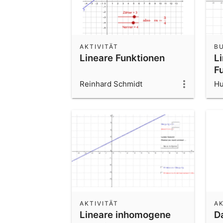
AKTIVITÄT
B
Lineare Funktionen
L
F
b
Reinhard Schmidt
Hu
AKTIVITÄT
AK
Lineare inhomogene
D