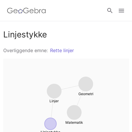
Materialer
Linjestykke
Geometri
Overliggende emne:
Rette linjer
Calculators
Funktioner
Matematikværktøjssuite
Deltag i lektion
Regning
Graftegner
Log ind
Geometri
Trigonometri
Geometri
Linjer
Algebra
3D beregner
Matematik
Aritmetik