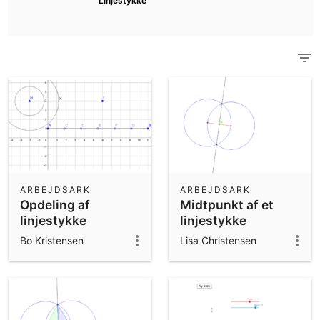
Linjestykke
Videnskabelig Regnemaskine
See all Community Resources
Noter
Get started with our Resources
App Downloads
Get started with the GeoGebra Apps
ARBEJDSARK
ARBEJDSARK
Opdeling af
Midtpunkt af et
linjestykke
linjestykke
Bo Kristensen
Lisa Christensen