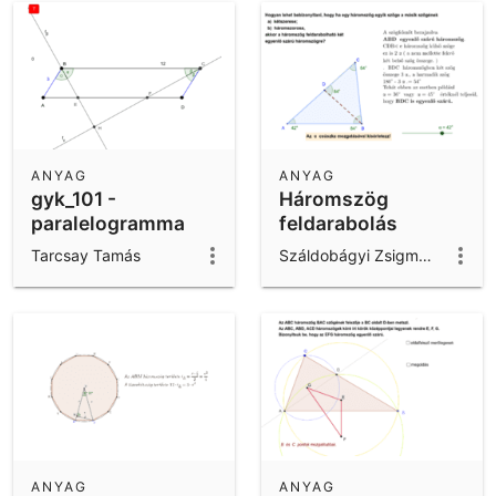
ANYAG
ANYAG
gyk_101 -
Háromszög
paralelogramma
feldarabolás
Tarcsay Tamás
Száldobágyi Zsigmond
ANYAG
ANYAG