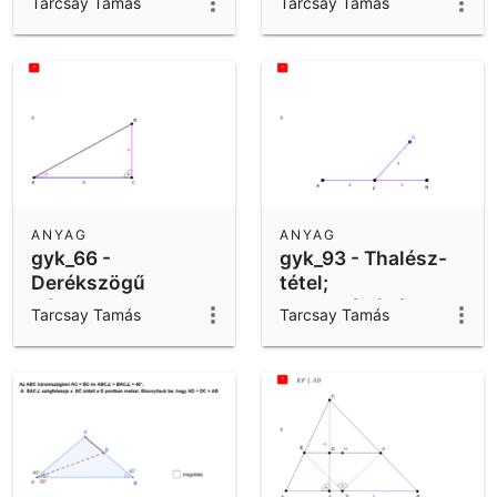
Tarcsay Tamás
Tarcsay Tamás
ANYAG
ANYAG
gyk_66 -
gyk_93 - Thalész-
Derékszögű
tétel;
háoromszög
egybevágóság
Tarcsay Tamás
Tarcsay Tamás
szerkesztése