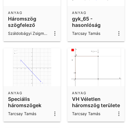
ANYAG
ANYAG
Háromszög
gyk_65 -
szögfelező
hasonlóság
Száldobágyi Zsigmond
Tarcsay Tamás
ANYAG
ANYAG
Speciális
VH Véletlen
háromszögek
háromszög területe
oldalainak
Tarcsay Tamás
Tarcsay Tamás
ahosszai