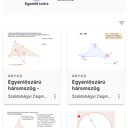
Scientific Calculator
Egyenlő szárú
Az összes közösségi anyag megtekintése
Notes
Ismerkedj meg az Anyagokkal
App letöltések
Get started with the GeoGebra Apps
ANYAG
ANYAG
Egyenlőszárú
Egyenlőszárú
háromszög -
háromszög
bizonyítás
Száldobágyi Zsigmond
Száldobágyi Zsigmond