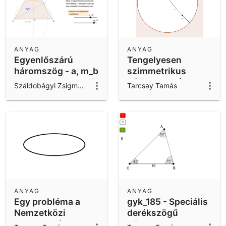
ANYAG
ANYAG
Egyenlőszárú
Tengelyesen
háromszög - a, m_b
szimmetrikus
háromszög (50.)
Száldobágyi Zsigmond
Tarcsay Tamás
ANYAG
ANYAG
Egy probléma a
gyk_185 - Speciális
Nemzetközi
derékszögű
Magyar ... (12.)
háromszögek