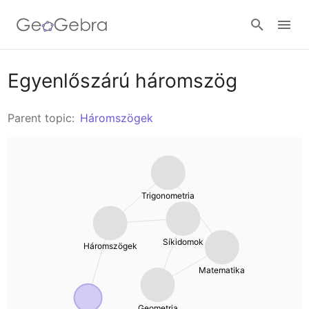
Anyagok
Egyenlőszárú háromszög
Geometria
Parent topic:
Háromszögek
Calculators
Függvények
Calculator Suite
Join Lesson
Kalkulus
Trigonometria
Grafikus számológép
Bejelentkezés
Trigonometria
Geometria
Síkidomok
Háromszögek
Algebra
Matematika
3D rajzoló
Aritmetika
Geometria