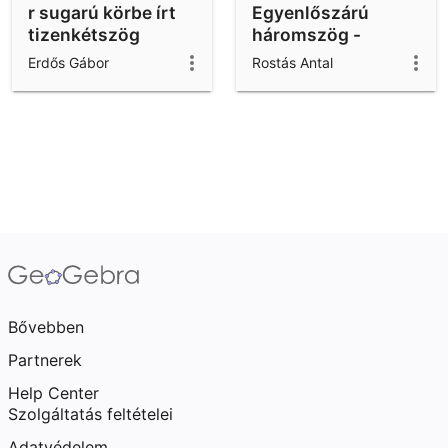
r sugarú körbe írt
Egyenlőszárú
tizenkétszög
háromszög -
területe
bizonyítás
Erdős Gábor
Rostás Antal
másolata
Bővebben
Partnerek
Help Center
Szolgáltatás feltételei
Adatvédelem