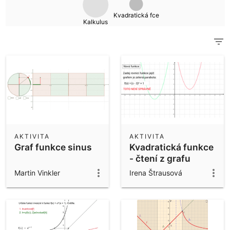
Vědecká kalkulačka
Kvadratická fce
Kalkulus
Zobrazit všechny materiály komunity
Poznámky
Začněte s našimi materiály
Aplikace ke stažení
Začněte s GeoGebra aplikacemi
AKTIVITA
AKTIVITA
Graf funkce sinus
Kvadratická funkce
- čtení z grafu
(rovnice funkce)
Martin Vinkler
Irena Štrausová