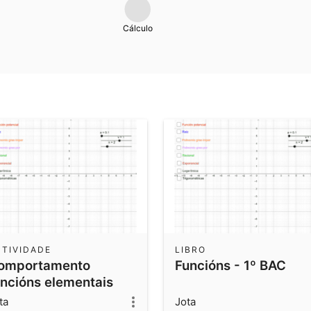
Cálculo
CTIVIDADE
LIBRO
omportamento
Funcións - 1º BAC
uncións elementais
ta
Jota