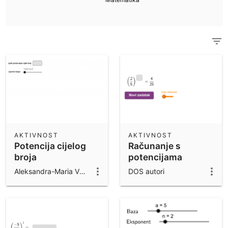
Znanstveni kalkulator
Pogledaj sve materijale zajednice
Bilješke
Započnite s našim materijalima.
Preuzimanje aplikacija
Započnite s GeoGebra Aplikacijama
AKTIVNOST
AKTIVNOST
Potencija cijelog
Računanje s
broja
potencijama
Aleksandra-Maria Vuković
DOS autori