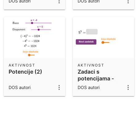
DOS autori
DOS autori
AKTIVNOST
AKTIVNOST
Potencije (2)
Zadaci s
potencijama -
prirodni brojevi
DOS autori
DOS autori