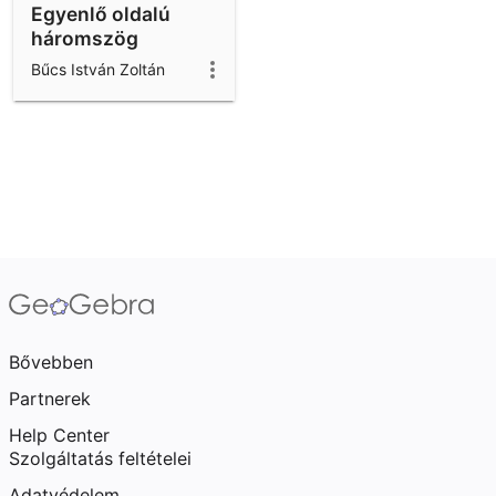
Egyenlő oldalú
háromszög
szerkesztése
Bűcs István Zoltán
Bővebben
Partnerek
Help Center
Szolgáltatás feltételei
Adatvédelem