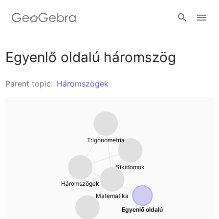
Anyagok
Egyenlő oldalú háromszög
Geometria
Parent topic:
Háromszögek
Calculators
Függvények
Calculator Suite
Join Lesson
Kalkulus
Trigonometria
Grafikus számológép
Bejelentkezés
Trigonometria
Síkidomok
Geometria
Háromszögek
Algebra
3D rajzoló
Matematika
Egyenlő oldalú
Aritmetika