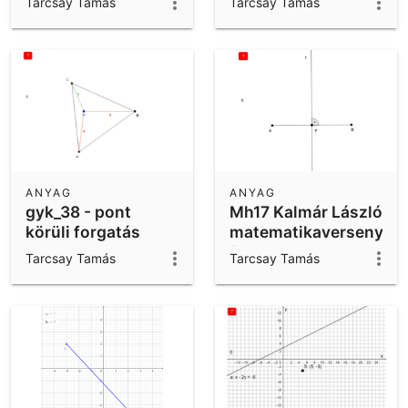
Tarcsay Tamás
Tarcsay Tamás
háromszög;
Pitagorasz-tétel
ANYAG
ANYAG
gyk_38 - pont
Mh17 Kalmár László
körüli forgatás
matematikaverseny
feladat
Tarcsay Tamás
Tarcsay Tamás