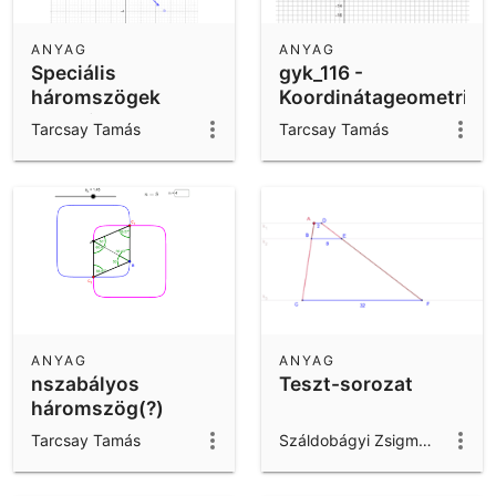
ANYAG
ANYAG
Speciális
gyk_116 -
háromszögek
Koordinátageometria
oldalainak
- egyenes -
Tarcsay Tamás
Tarcsay Tamás
ahosszai
háromszög
ANYAG
ANYAG
nszabályos
Teszt-sorozat
háromszög(?)
Tarcsay Tamás
Száldobágyi Zsigmond