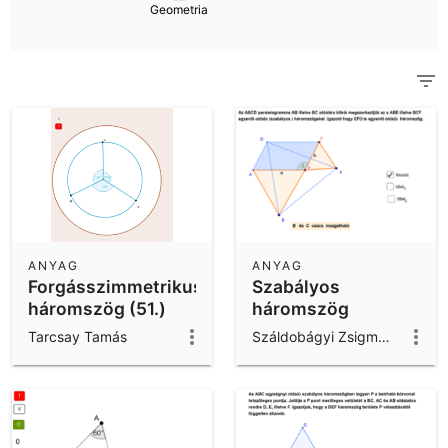
Scientific Calculator
Geometria
Az összes közösségi anyag megtekintése
Notes
Ismerkedj meg az Anyagokkal
App letöltések
Get started with the GeoGebra Apps
ANYAG
ANYAG
Forgásszimmetrikus
Szabályos
háromszög (51.)
háromszög
Tarcsay Tamás
Száldobágyi Zsigmond