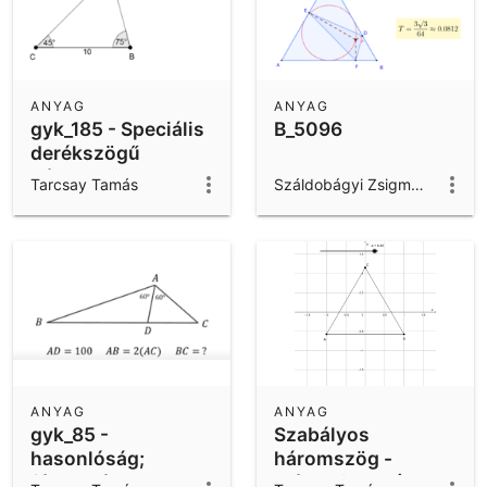
ANYAG
ANYAG
gyk_185 - Speciális
B_5096
derékszögű
háromszögek
Tarcsay Tamás
Száldobágyi Zsigmond
ANYAG
ANYAG
gyk_85 -
Szabályos
hasonlóság;
háromszög -
félszabályos
mértani hely (56.)