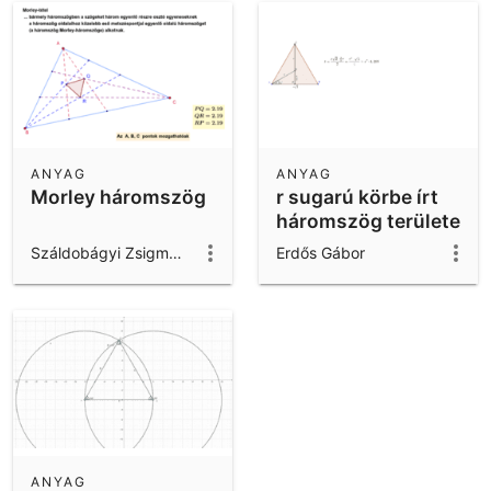
ANYAG
ANYAG
Morley háromszög
r sugarú körbe írt
háromszög területe
Száldobágyi Zsigmond
Erdős Gábor
ANYAG