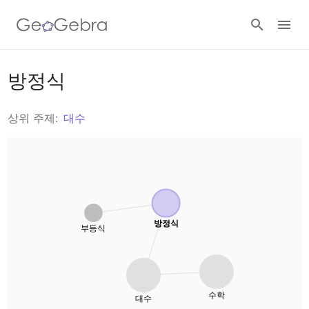
자료
방정식
기하
상위 주제:
대수
계산기
함수
계산기 스위트
수업 참여
미적분학
그래픽 계산기
로그인
방정식
삼각비
부등식
기하
대수
3차원 계산기
수학
대수
산술