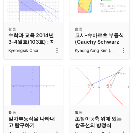
활동
활동
수학과 교육 2014년
코시-슈바르츠 부등식
3-4월호(103호) : 지
(Cauchy Schwarz
오지브라를 활용한 부
inequality)
Kyeongsik Choi
KyeongYong Kim (김경용)
등식의 영역 지도
활동
활동
일차부등식을 나타내
초점이 x축 위에 있는
고 탐구하기
쌍곡선의 방정식