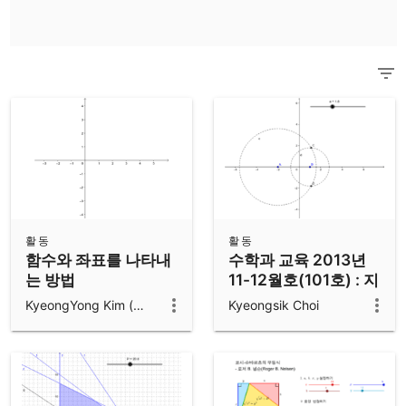
과학용 계산기
모든 커뮤니티 자료 보기
노트
자료로 시작하세요.
앱 다운로드
지오지브라 앱을 시작하세요.
활동
활동
함수와 좌표를 나타내
수학과 교육 2013년
는 방법
11-12월호(101호) : 지
오지브라를 활용한 도
KyeongYong Kim (김경용)
Kyeongsik Choi
형의 방정식 지도