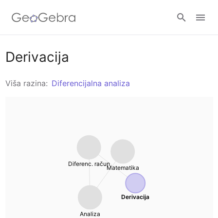
Uradci
Derivacija
Geometrija
Viša razina:
Diferencijalna analiza
Kalkulatori
Funkcije
Komplet kalkulatora
Pridruži se lekciji
Analiza
Grafički kalkulator
Prijavi se
Trigonometrija
Diferenc. račun
Geometrija
Matematika
Algebra
3D kalkulator
Derivacija
Aritmetika
Analiza