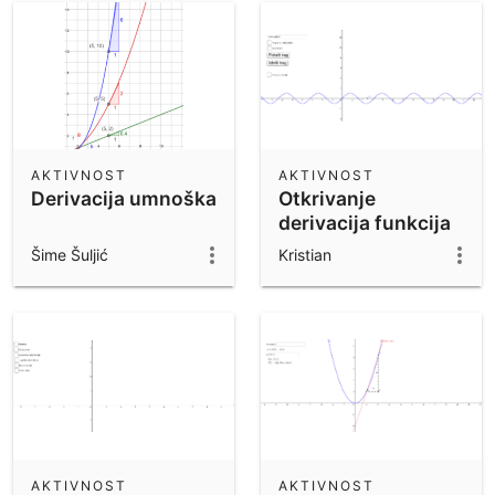
AKTIVNOST
AKTIVNOST
Derivacija umnoška
Otkrivanje
derivacija funkcija
Šime Šuljić
Kristian
AKTIVNOST
AKTIVNOST