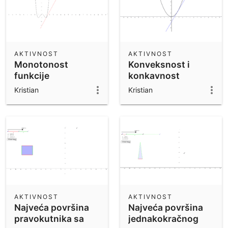
AKTIVNOST
AKTIVNOST
Monotonost
Konveksnost i
funkcije
konkavnost
Kristian
Kristian
AKTIVNOST
AKTIVNOST
Najveća površina
Najveća površina
pravokutnika sa
jednakokračnog