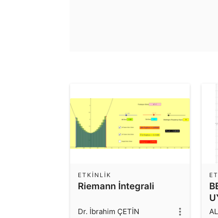
ETKINLIK
ET
Riemann İntegrali
B
U
Dr. İbrahim ÇETİN
A