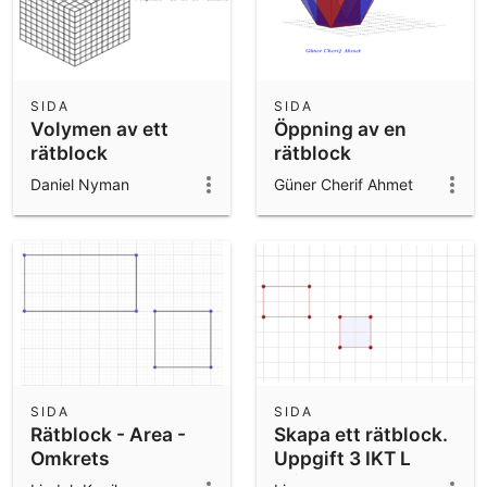
SIDA
SIDA
Volymen av ett
Öppning av en
rätblock
rätblock
Daniel Nyman
Güner Cherif Ahmet
SIDA
SIDA
Rätblock - Area -
Skapa ett rätblock.
Omkrets
Uppgift 3 IKT L
Eriksson