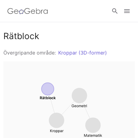
Resurser
Rätblock
Geometri
Övergripande område:
Kroppar (3D-former)
Räknare
Funktioner
Calculator Suite
Gå in i en lektion
Analys
Grafräknare
Logga in
Rätblock
Trigonometri
Geometri
Geometri
Algebra
3D-grafritare
Kroppar
4 Räknesätten
Matematik