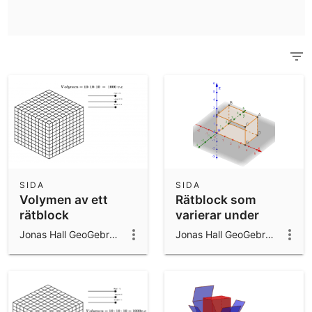
Funktionsräknare
Se alla resurser
Notes
Kom igång med våra resurser
Ladda ned appar
Kom igång med GeoGebras räknare
SIDA
SIDA
Volymen av ett
Rätblock som
rätblock
varierar under
bivillkor
Jonas Hall GeoGebra ambassador 2024/25
Jonas Hall GeoGebra ambassador 2024/25