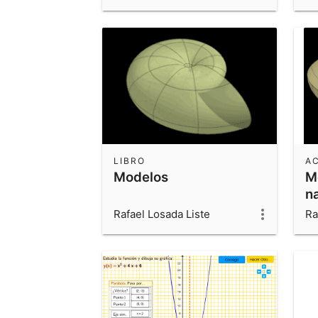
LIBRO
A
Modelos
M
n
Rafael Losada Liste
Ra