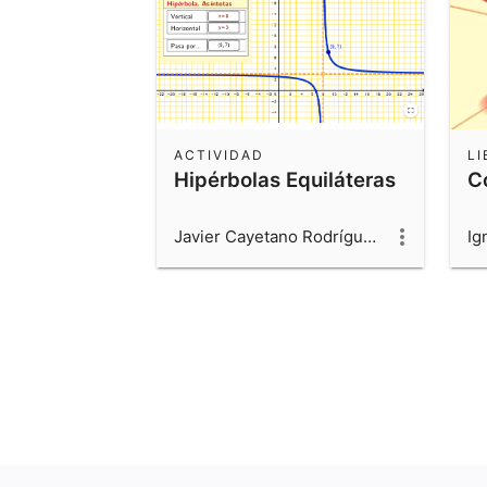
ACTIVIDAD
LI
Hipérbolas Equiláteras
C
Javier Cayetano Rodríguez
Ig