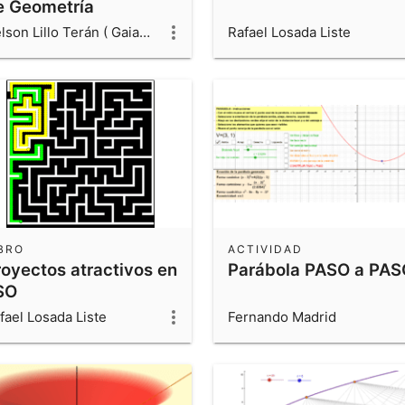
e Geometría
Nelson Lillo Terán ( Gaiano Andino )
Rafael Losada Liste
BRO
ACTIVIDAD
royectos atractivos en
Parábola PASO a PAS
SO
fael Losada Liste
Fernando Madrid