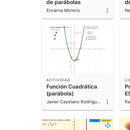
de parábolas
d
Encarna Moreno
ACTIVIDAD
LI
Función Cuadrática
P
(parábola)
E
Javier Cayetano Rodríguez
Ra