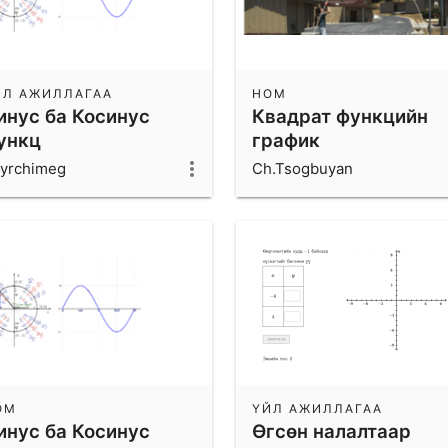
ЙЛ АЖИЛЛАГАА
НОМ
инус ба Косинус
Квадрат функцийн
ункц
график
yrchimeg
Ch.Tsogbuyan
ОМ
ҮЙЛ АЖИЛЛАГАА
инус ба Косинус
Өгсөн налалтаар