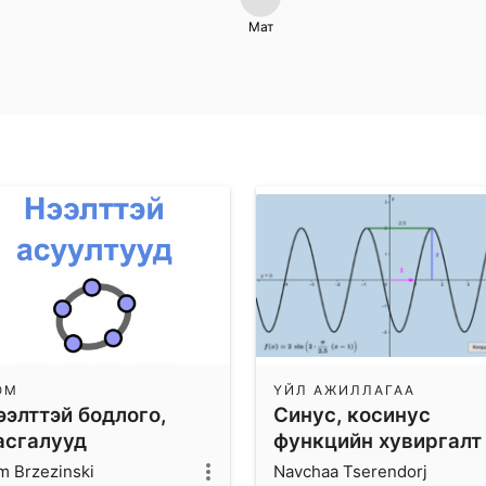
Мат
ОМ
ҮЙЛ АЖИЛЛАГАА
ээлттэй бодлого,
Синус, косинус
асгалууд
функцийн хувиргалт
m Brzezinski
Navchaa Tserendorj