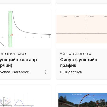
ЙЛ АЖИЛЛАГАА
ҮЙЛ АЖИЛЛАГАА
ункцийн хязгаар
Синус функцийн
орчин)
график
vchaa Tserendorj
B.Uugantuya