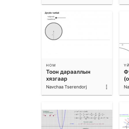
байгуулах дасгал
НОМ
Ү
Тоон дарааллын
Ф
хязгаар
(
Navchaa Tserendorj
Na