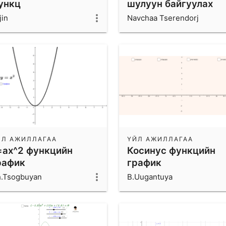
ункц
шулуун байгуулах
jin
Navchaa Tserendorj
ЙЛ АЖИЛЛАГАА
ҮЙЛ АЖИЛЛАГАА
=ax^2 функцийн
Косинус функцийн
рафик
график
.Tsogbuyan
B.Uugantuya