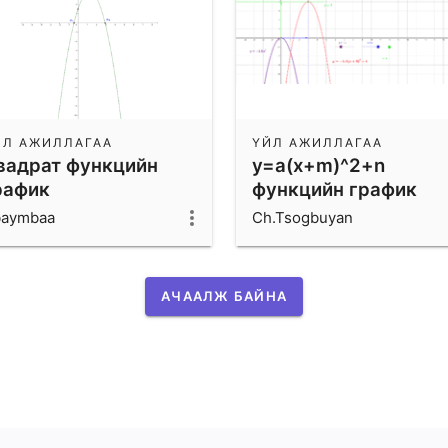
ЙЛ АЖИЛЛАГАА
ҮЙЛ АЖИЛЛАГАА
вадрат функцийн
y=a(x+m)^2+n
рафик
функцийн график
baymbaa
Ch.Tsogbuyan
АЧААЛЖ БАЙНА