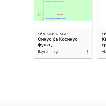
ҮЙЛ АЖИЛЛАГАА
Ү
Синус ба Косинус
К
функц
г
Bayrchimeg
A