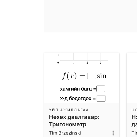
ҮЙЛ АЖИЛЛАГАА
Н
Нөхөх даалгавар:
Н
Тригонометр
д
функцийн график
Tim Brzezinski
Ti