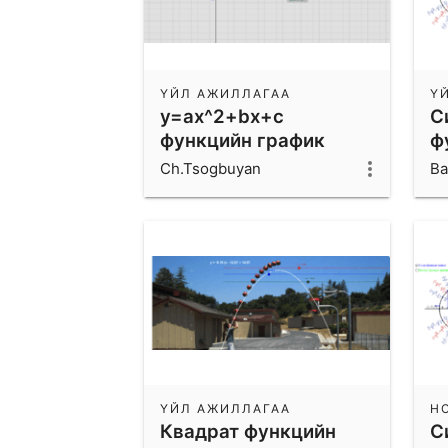
ҮЙЛ АЖИЛЛАГАА
Ү
y=ax^2+bx+c
С
функцийн график
ф
Ch.Tsogbuyan
Ba
ҮЙЛ АЖИЛЛАГАА
Н
Квадрат функцийн
С