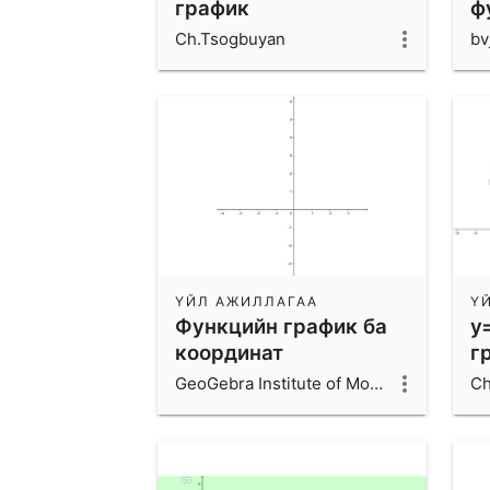
график
ф
Ch.Tsogbuyan
bv
ҮЙЛ АЖИЛЛАГАА
Ү
Функцийн график ба
y
координат
г
GeoGebra Institute of Mongolia
Ch