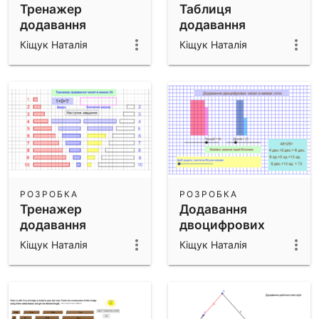
Тренажер
Таблиця
додавання
додавання
Кіщук Наталія
Кіщук Наталія
РОЗРОБКА
РОЗРОБКА
Тренажер
Додавання
додавання
двоцифрових
чисел в межах
Кіщук Наталія
Кіщук Наталія
сотні