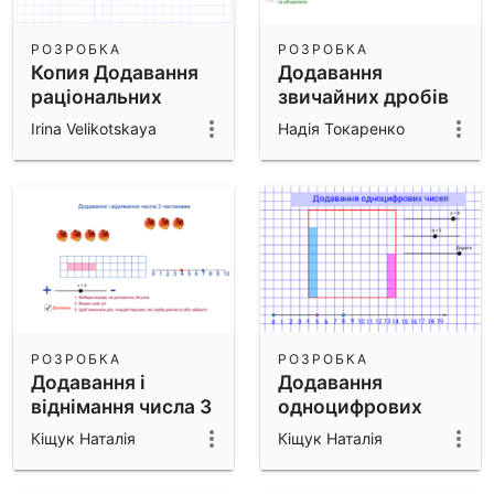
РОЗРОБКА
РОЗРОБКА
Копия Додавання
Додавання
раціональних
звичайних дробів
чисел
Irina Velikotskaya
Надія Токаренко
РОЗРОБКА
РОЗРОБКА
Додавання і
Додавання
віднімання числа 3
одноцифрових
частинами
чисел
Кіщук Наталія
Кіщук Наталія