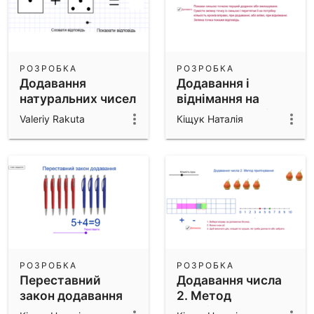
РОЗРОБКА
РОЗРОБКА
Додавання
Додавання і
натуральних чисел
віднімання на
числовій шкалі
Valeriy Rakuta
Кіщук Наталія
РОЗРОБКА
РОЗРОБКА
Переставний
Додавання числа
закон додавання
2. Метод
прилічування