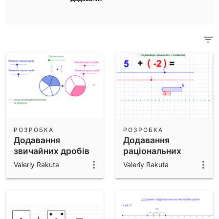
Науковий Калькулятор
Перегляньте всі ресурси спільноти
Нотатки
Розпочніть роботу з нашими Ресурсами
Завантаження Додатків
Почніть роботу з GeoGebra Додатками
РОЗРОБКА
РОЗРОБКА
Додавання
Додавання
звичайних дробів
раціональних
чисел
Valeriy Rakuta
Valeriy Rakuta