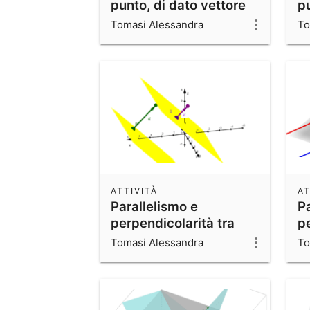
punto, di dato vettore
p
normale
Tomasi Alessandra
To
ATTIVITÀ
AT
Parallelismo e
Pa
perpendicolarità tra
pe
piani
re
Tomasi Alessandra
To