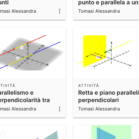
unti
punto e parallela a un
vettore
masi Alessandra
Tomasi Alessandra
TIVITÀ
ATTIVITÀ
rallelismo e
Retta e piano paralleli
rpendicolarità tra
perpendicolari
tte
masi Alessandra
Tomasi Alessandra