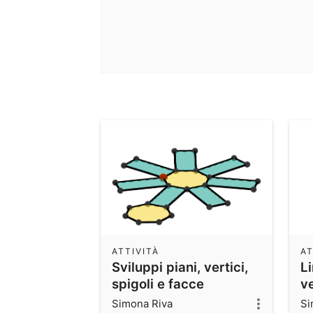
ATTIVITÀ
AT
Sviluppi piani, vertici,
L
spigoli e facce
v
c
Simona Riva
Si