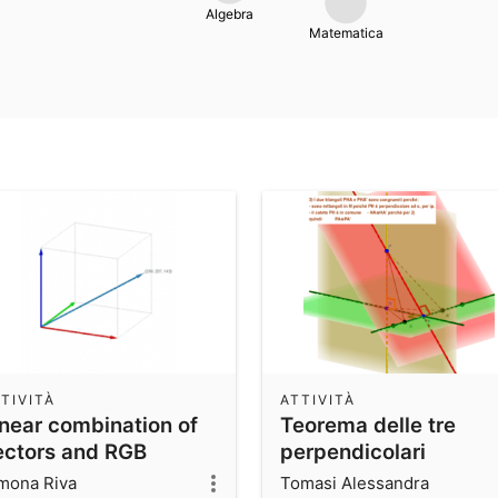
Algebra
Matematica
TIVITÀ
ATTIVITÀ
inear combination of
Teorema delle tre
ectors and RGB
perpendicolari
olours
mona Riva
Tomasi Alessandra