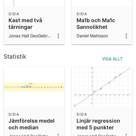
SIDA
SIDA
Kast med två
Ma1b och Ma1c
tärningar
Sannolikhet
beroende
Jonas Hall GeoGebra ambassador 2024/25
Daniel Mattsson
händelser svarta
och röda
Statistik
VISA ALLT
SIDA
SIDA
Jämförelse medel
Linjär regression
och median
med 5 punkter