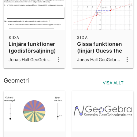
SIDA
SIDA
Linjära funktioner
Gissa funktionen
(godisförsäljning)
(linjär) Guess the
function (linear).
Jonas Hall GeoGebra ambassador 2024/25
Jonas Hall GeoGebra ambassador 2024/25
Geometri
VISA ALLT