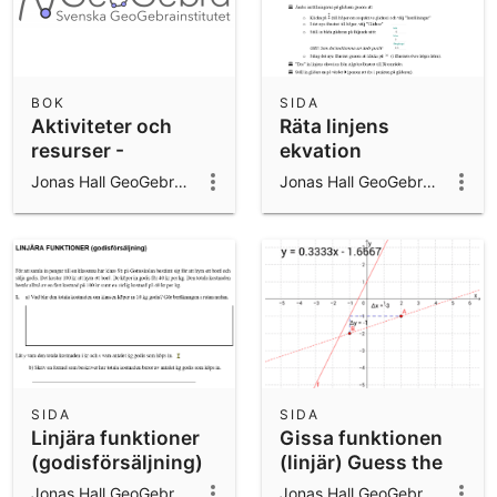
BOK
SIDA
Aktiviteter och
Räta linjens
resurser -
ekvation
GeoGebra
Jonas Hall GeoGebra ambassador 2024/25
Jonas Hall GeoGebra ambassador 2024/25
SIDA
SIDA
Linjära funktioner
Gissa funktionen
(godisförsäljning)
(linjär) Guess the
function (linear).
Jonas Hall GeoGebra ambassador 2024/25
Jonas Hall GeoGebra ambassador 2024/25