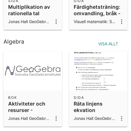
SIDA
SIDA
Multiplikation av
Färdighetsträning:
rationella tal
omvandling, bråk -
decimal - procent
Jonas Hall GeoGebra ambassador 2024/25
Visuell matematik: Svetlana & Anders
Algebra
VISA ALLT
BOK
SIDA
Aktiviteter och
Räta linjens
resurser -
ekvation
GeoGebra
Jonas Hall GeoGebra ambassador 2024/25
Jonas Hall GeoGebra ambassador 2024/25