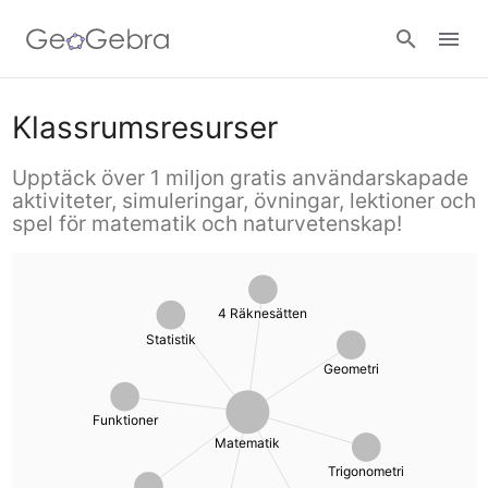
Resurser
Klassrumsresurser
Geometri
Upptäck över 1 miljon gratis användarskapade
aktiviteter, simuleringar, övningar, lektioner och
Räknare
spel för matematik och naturvetenskap!
Funktioner
Calculator Suite
Gå in i en lektion
Analys
Grafräknare
4 Räknesätten
Statistik
Logga in
Trigonometri
Geometri
Geometri
Algebra
Funktioner
3D-grafritare
Matematik
Trigonometri
4 Räknesätten