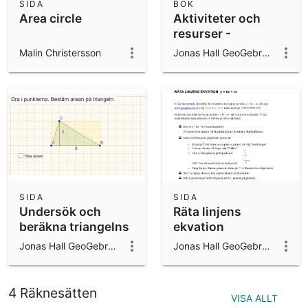
SIDA
BOK
Area circle
Aktiviteter och
resurser -
GeoGebra
Malin Christersson
Jonas Hall GeoGebra ambassador 2024/25
SIDA
SIDA
Undersök och
Räta linjens
beräkna triangelns
ekvation
area
Jonas Hall GeoGebra ambassador 2024/25
Jonas Hall GeoGebra ambassador 2024/25
4 Räknesätten
VISA ALLT