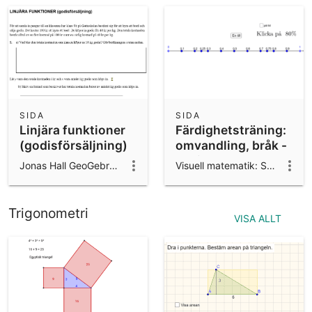
SIDA
SIDA
Linjära funktioner
Färdighetsträning:
(godisförsäljning)
omvandling, bråk -
decimal - procent
Jonas Hall GeoGebra ambassador 2024/25
Visuell matematik: Svetlana & Anders
Trigonometri
VISA ALLT