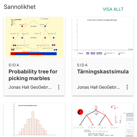
Sannolikhet
VISA ALLT
SIDA
SIDA
Probability tree for
Tärningskastsimulator
picking marbles
out of a
Jonas Hall GeoGebra ambassador 2024/25
Jonas Hall GeoGebra ambassador 2024/25
bag/Träddiagram
som visar
sannolikheten att
ta kulor ur påse