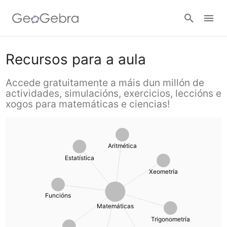
Materiais
Recursos para a aula
Xeometría
Accede gratuitamente a máis dun millón de
actividades, simulacións, exercicios, leccións e
Calculadoras
xogos para matemáticas e ciencias!
Funcións
Calculator Suite
Únete á clase
Cálculo
Calculadora gráfica
Aritmética
Estatística
Conectar
Trigonometría
Xeometría
Xeometría
Álxebra
Funcións
Graficadora 3D
Matemáticas
Trigonometría
Aritmética