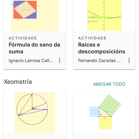
ACTIVIDADE
ACTIVIDADE
Fórmula do seno da
Raíces e
suma
descomposicións
factoriais de
Ignacio Larrosa Cañestro
Fernando Zacarías Maceiras
polinomios
Xeometría
AMOSAR TODO