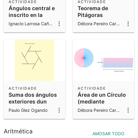
ACTIVIDADE
ACTIVIDADE
Ángulos central e
Teorema de
inscrito en la
Pitágoras
circunferencia
Ignacio Larrosa Cañestro
Débora Pereiro Carbajo
ACTIVIDADE
ACTIVIDADE
Suma dos ángulos
Área de un Círculo
exteriores dun
(mediante
polígono
polígonos
Paulo Glez Ogando
Débora Pereiro Carbajo
regulares)
Aritmética
AMOSAR TODO