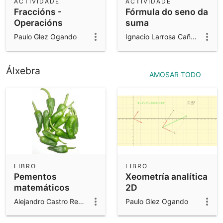
ACTIVIDADE
ACTIVIDADE
Fraccións -
Fórmula do seno da
Operacións
suma
Paulo Glez Ogando
Ignacio Larrosa Cañestro
Álxebra
AMOSAR TODO
LIBRO
LIBRO
Pementos
Xeometría analítica
matemáticos
2D
Alejandro Castro Redondo
Paulo Glez Ogando