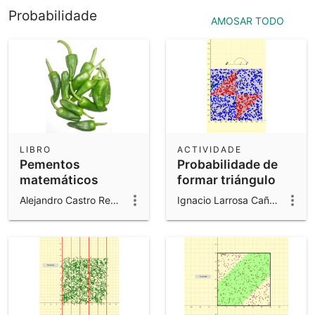
Probabilidade
AMOSAR TODO
LIBRO
ACTIVIDADE
Pementos
Probabilidade de
matemáticos
formar triángulo
con 3 trozos dun
Alejandro Castro Redondo
Ignacio Larrosa Cañestro
segmento