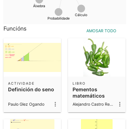
Calculadora científica
Álxebra
Consulta tódolos recursos comunitarios
Cálculo
Notas
Probabilidade
Comeza cos nosos recursos
Funcións
AMOSAR TODO
Descargar aplicacións
Comeza coas aplicacións de GeoGebra
ACTIVIDADE
LIBRO
Definición do seno
Pementos
matemáticos
Paulo Glez Ogando
Alejandro Castro Redondo