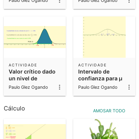
Paulo Glez Ogando
Paulo Glez Ogando
ACTIVIDADE
ACTIVIDADE
Valor crítico dado
Intervalo de
un nivel de
confianza para μ
confianza
sendo σ coñecida
Paulo Glez Ogando
Paulo Glez Ogando
Cálculo
AMOSAR TODO