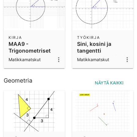
KIRJA
TYÖKIRJA
MAA9 -
Sini, kosini ja
Trigonometriset
tangentti
funktiot ja
yksikköympyrässä
Matikkamatskut
Matikkamatskut
lukujonot
(radiaanit)
Geometria
NÄYTÄ KAIKKI