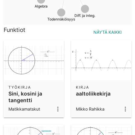
Scientific Calculator
Algebra
Yhteisön tuottama materiaali
Diff. ja integ.
Notes
Todennäköisyys
Aloita Materiaaleista
Funktiot
NÄYTÄ KAIKKI
Appien lataukset
Aloita GeoGebra sovellusten käyttö
TYÖKIRJA
KIRJA
Sini, kosini ja
aaltoliikekirja
tangentti
yksikköympyrässä
Matikkamatskut
Mikko Rahikka
(asteet)