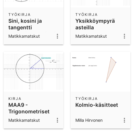
TYÖKIRJA
TYÖKIRJA
Sini, kosini ja
Yksikköympyrä
tangentti
asteilla
yksikköympyrässä
Matikkamatskut
Matikkamatskut
(asteet)
KIRJA
TYÖKIRJA
MAA9 -
Kolmio-käsitteet
Trigonometriset
funktiot ja
Matikkamatskut
Milla Hirvonen
lukujonot