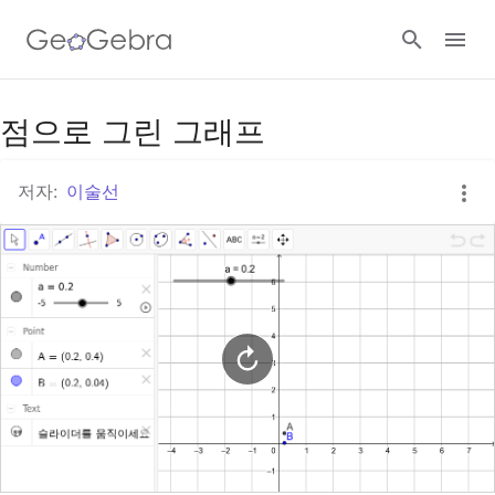
구글 클래스룸
점으로 그린 그래프
저자:
이술선
지오지브라 클래스룸
로그인