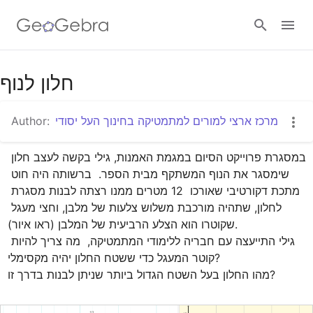
Google Classroom
חלון לנוף
Author:
מרכז ארצי למורים למתמטיקה בחינוך העל יסודי
GeoGebra Classroom
במסגרת פרוייקט הסיום במגמת האמנות, גילי בקשה לעצב חלון 
שימסגר את הנוף המשתקף מבית הספר.  ברשותה היה חוט 
Sign in
מתכת דקורטיבי שאורכו  12 מטרים ממנו רצתה לבנות מסגרת 
לחלון, שתהיה מורכבת משלוש צלעות של מלבן, וחצי מעגל 
שקוטרו הוא הצלע הרביעית של המלבן (ראו איור).

גילי התייעצה עם חבריה ללימודי המתמטיקה,  מה צריך להיות 
קוטר המעגל כדי ששטח החלון יהיה מקסימלי? 

מהו החלון בעל השטח הגדול ביותר שניתן לבנות בדרך זו?