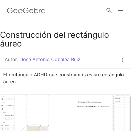
Google Classroom
Construcción del rectángulo
áureo
GeoGebra Classroom
Autor:
José Antonio Cobalea Ruiz
El rectángulo AGHD que construimos es un rectángulo 
Abrir sesión
áureo.