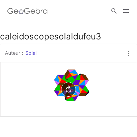
Google Classroom
caleidoscopesolaldufeu3
Auteur :
Solal
Classe GeoGebra
Se connecter