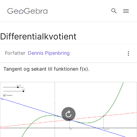
Google Classroom
Differentialkvotient
Forfatter
Dennis Pipenbring
GeoGebra Classroom
Tangent og sekant til funktionen f(x).
Log ind