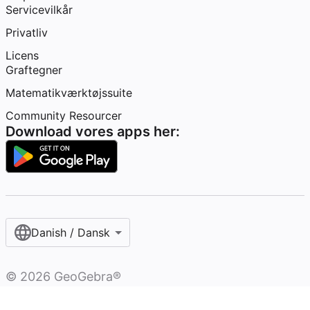
Servicevilkår
Privatliv
Licens
Graftegner
Matematikværktøjssuite
Community Resourcer
Download vores apps her:
Danish / Dansk‎
©
2026
GeoGebra®