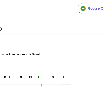
Google C
ol