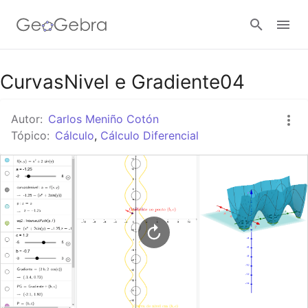
Google Classroom
CurvasNivel e Gradiente04
Autor:
Carlos Meniño Cotón
Tarefa
Tópico:
Cálculo
,
Cálculo Diferencial
Entrar no sistema