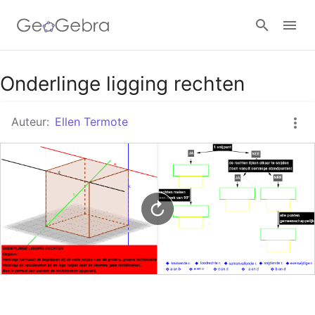
Google Classroom
Onderlinge ligging rechten
Auteur:
Ellen Termote
GeoGebra Klaslokaal
Aanmelden